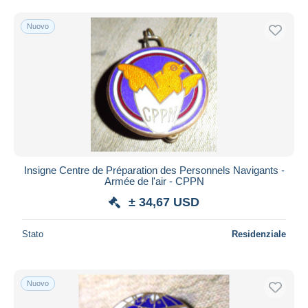
Spedizione gratuita
Nuovo
Metodi di pagamento
PayPal
Bonifico bancario
Visa
Mastercard
Bancontact
iDeal
Insigne Centre de Préparation des Personnels Navigants -
Maestro
Armée de l'air - CPPN
Deselezionare tutto
± 34,67 USD
Residenza del venditore
Stato
Residenziale
Tutto il mondo
Nuovo