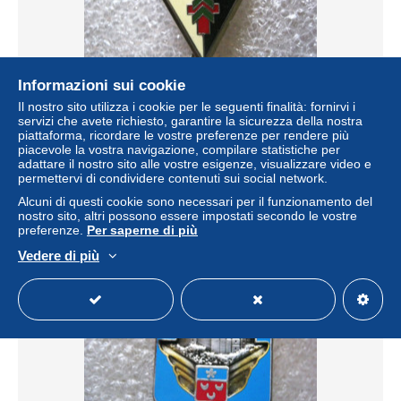
Informazioni sui cookie
Il nostro sito utilizza i cookie per le seguenti finalità: fornirvi i
servizi che avete richiesto, garantire la sicurezza della nostra
ARMEE DE L'AIR LA BASE AERIENNE 128 METZ FAB.
piattaforma, ricordare le vostre preferenze per rendere più
Y. DELSART ETAT EXCELLENT
piacevole la vostra navigazione, compilare statistiche per
± 6,36 USD
adattare il nostro sito alle vostre esigenze, visualizzare video e
permettervi di condividere contenuti sui social network.
Alcuni di questi cookie sono necessari per il funzionamento del
Stato
Professionista
nostro sito, altri possono essere impostati secondo le vostre
preferenze.
Per saperne di più
Vedere di più