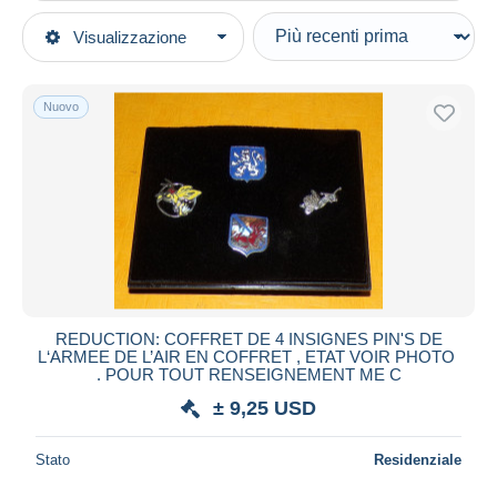
Tipo di vendita
Visualizzazione
Categorie principali
In corso
Militari
Prezzo fisso
Medaglie & distintivi
Nuovo
Asta con offerte
Insegne
Aste senza offerte
Casa d'aste
Forze aeree
Venduti
Durata
Tutte le durate
Nuovo da
giorni
REDUCTION: COFFRET DE 4 INSIGNES PIN'S DE
L‘ARMEE DE L’AIR EN COFFRET , ETAT VOIR PHOTO
Chiude fra
ora
. POUR TOUT RENSEIGNEMENT ME C
± 9,25 USD
Prezzo
Dalle
a
USD
USD
Stato
Residenziale
Solo sconto