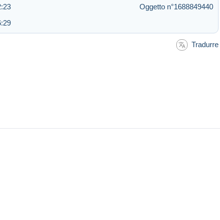
2:23
Oggetto n°1688849440
6:29
Tradurre