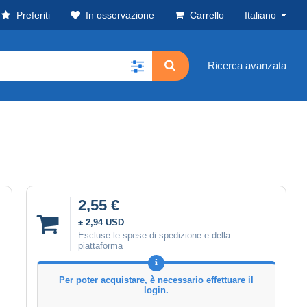
Preferiti
In osservazione
Carrello
Italiano
Ricerca avanzata
2,55 €
± 2,94 USD
Escluse le spese di spedizione e della
piattaforma
Per poter acquistare, è necessario effettuare il
login.