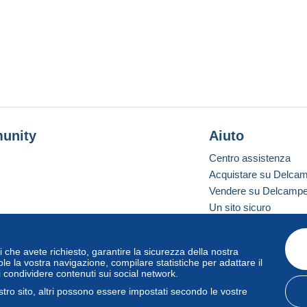
unity
Aiuto
Centro assistenza
Acquistare su Delca
Vendere su Delcamp
Un sito sicuro
vizi che avete richiesto, garantire la sicurezza della nostra
one standard
le la vostra navigazione, compilare statistiche per adattare il
i condividere contenuti sui social network.
tro sito, altri possono essere impostati secondo le vostre
zo
e
privacy
.
Gestione dei cookie