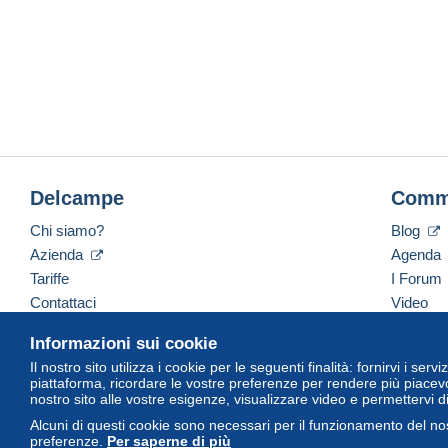
Delcampe
Comm
Chi siamo?
Blog
Azienda
Agenda
Tariffe
I Forum
Contattaci
Video
Informazioni sui cookie
Il nostro sito utilizza i cookie per le seguenti finalità: fornirvi i ser
Italiano
USD
America/Indiana/Vevay
Versi
piattaforma, ricordare le vostre preferenze per rendere più piacevo
nostro sito alle vostre esigenze, visualizzare video e permettervi d
Alcuni di questi cookie sono necessari per il funzionamento del nos
preferenze.
Per saperne di più
© Delcampe International Srl. Tutti i diritti riservati.
Termini di utiliz