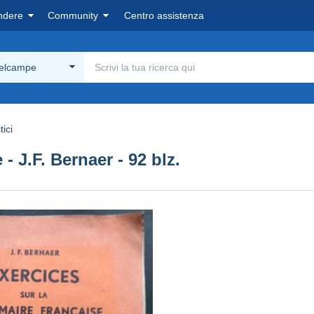
ndere
Community
Centro assistenza
Delcampe
tici
 J.F. Bernaer - 92 blz.