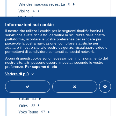
Ville des mauvais rêves, La
0
Violine
4
Vlad
16
Voleurs d'empires, Les
6
Informazioni sui cookie
Il nostro sito utilizza i cookie per le seguenti finalità: fornirvi i
Volverine
13
servizi che avete richiesto, garantire la sicurezza della nostra
Vortex
7
piattaforma, ricordare le vostre preferenze per rendere più
piacevole la vostra navigazione, compilare statistiche per
Voyages d'He Pao, Les
0
adattare il nostro sito alle vostre esigenze, visualizzare video e
Wanted
3
permettervi di condividere contenuti sui social network.
Wayne Shelton
28
Alcuni di questi cookie sono necessari per il funzionamento del
nostro sito, altri possono essere impostati secondo le vostre
Wendigo
0
preferenze.
Per saperne di più
XIII
330
Vedere di più
XMen
277
Xoco
6
XXe ciel.com
4
Yakari
93
Yalek
39
Yoko Tsuno
97