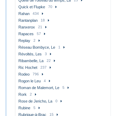
Quête de l'oiseau du temps, La
Quick et Flupke
70
Rahan
434
Rantanplan
18
Ranxerox
21
Rapaces
57
Replay
2
Réseau Bombyce, Le
1
Révoltés, Les
3
Ribambelle, La
22
Ric Hochet
237
Rodeo
796
Rogon le Leu
4
Roman de Malemort, Le
5
Rork
2
Rose de Jericho, La
0
Rubine
5
Rubrique-à-Brac
15