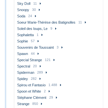
Sky Doll
11
Snoopy
30
Soda
24
Soeur Marie-Thérèse des Batignolles
11
Soleil des loups, Le
9
Sophaletta
1
Sophie
57
Souvenirs de Toussaint
3
Spawn
44
Special Strange
121
Spectral
20
Spiderman
289
Spidey
282
Spirou et Fantasio
1.488
Spoon et White
2
Stéphane Clément
29
Strange
850