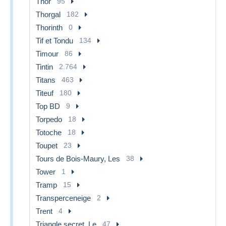
Thor
95
Thorgal
182
Thorinth
0
Tif et Tondu
134
Timour
86
Tintin
2.764
Titans
463
Titeuf
180
Top BD
9
Torpedo
18
Totoche
18
Toupet
23
Tours de Bois-Maury, Les
38
Tower
1
Tramp
15
Transperceneige
2
Trent
4
Triangle secret, Le
47