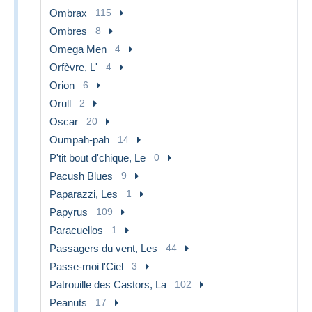
Ombrax
115
Ombres
8
Omega Men
4
Orfèvre, L'
4
Orion
6
Orull
2
Oscar
20
Oumpah-pah
14
P'tit bout d'chique, Le
0
Pacush Blues
9
Paparazzi, Les
1
Papyrus
109
Paracuellos
1
Passagers du vent, Les
44
Passe-moi l'Ciel
3
Patrouille des Castors, La
102
Peanuts
17