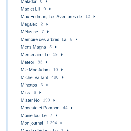
Matador
0
Max et Lili
0
Max Fridman, Les Aventures de
12
Megalex
2
Mélusine
7
Mémoire des arbres, La
6
Mens Magna
5
Mercenaire, Le
19
Meteor
83
Mic Mac Adam
10
Michel Vaillant
480
Minettos
6
Miss
6
Mister No
190
Modeste et Pompon
44
Moine fou, Le
7
Mon journal
1.294
Monde d'Edena, Le
1