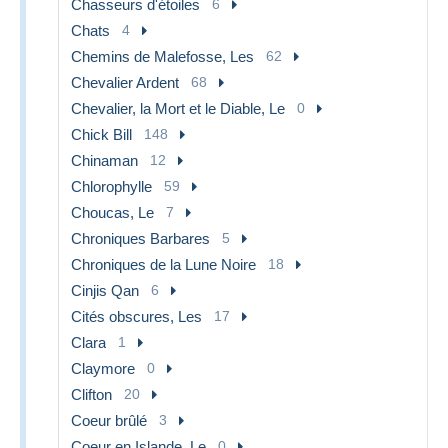
Chasseurs d'étoiles
6
Chats
4
Chemins de Malefosse, Les
62
Chevalier Ardent
68
Chevalier, la Mort et le Diable, Le
0
Chick Bill
148
Chinaman
12
Chlorophylle
59
Choucas, Le
7
Chroniques Barbares
5
Chroniques de la Lune Noire
18
Cinjis Qan
6
Cités obscures, Les
17
Clara
1
Claymore
0
Clifton
20
Coeur brûlé
3
Coeur en Islande, Le
0