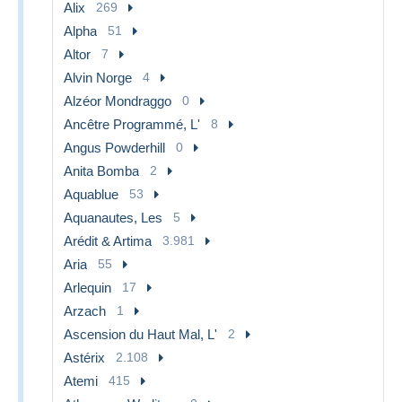
Alix
269
Alpha
51
Altor
7
Alvin Norge
4
Alzéor Mondraggo
0
Ancêtre Programmé, L'
8
Angus Powderhill
0
Anita Bomba
2
Aquablue
53
Aquanautes, Les
5
Arédit & Artima
3.981
Aria
55
Arlequin
17
Arzach
1
Ascension du Haut Mal, L'
2
Astérix
2.108
Atemi
415