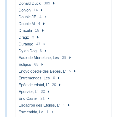
Donald Duck
309
Donjon
14
Double JE
4
Double M
4
Dracula
15
Dragz
3
Durango
47
Dylan Dog
6
Eaux de Mortelune, Les
29
Eclipso
65
Encyclopédie des Bébés, L'
5
Entremondes, Les
0
Epée de cristal, L'
20
Epervier, L'
32
Eric Castel
21
Escadron des Etoiles, L'
1
Esméralda, La
1