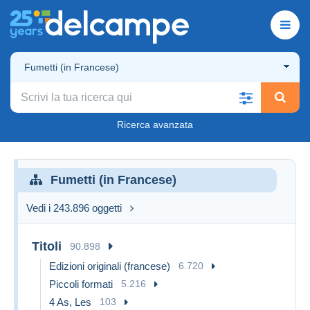
Fumetti (in Francese)
Ricerca avanzata
Fumetti (in Francese)
Vedi i 243.896 oggetti
Titoli
90.898
Edizioni originali (francese)
6.720
Piccoli formati
5.216
4 As, Les
103