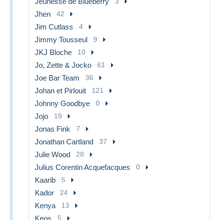
Jeunesse de Blueberry
3
Jhen
42
Jim Cutlass
4
Jimmy Tousseul
9
JKJ Bloche
10
Jo, Zette & Jocko
61
Joe Bar Team
36
Johan et Pirlouit
121
Johnny Goodbye
0
Jojo
19
Jonas Fink
7
Jonathan Cartland
37
Julie Wood
28
Julius Corentin Acquefacques
0
Kaarib
5
Kador
24
Kenya
13
Keos
5