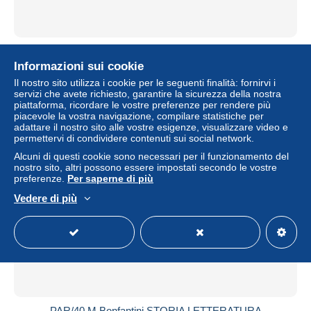
PBB/43 Lipparini CRESTOMAZIA ITALIANA vol. II
Signorelli 1937
Informazioni sui cookie
± 11,56 USD
Il nostro sito utilizza i cookie per le seguenti finalità: fornirvi i
servizi che avete richiesto, garantire la sicurezza della nostra
piattaforma, ricordare le vostre preferenze per rendere più
Stato
Residenziale
piacevole la vostra navigazione, compilare statistiche per
adattare il nostro sito alle vostre esigenze, visualizzare video e
permettervi di condividere contenuti sui social network.
Alcuni di questi cookie sono necessari per il funzionamento del
nostro sito, altri possono essere impostati secondo le vostre
preferenze.
Per saperne di più
Vedere di più
PAR/40 M.Bonfantini STORIA LETTERATURA