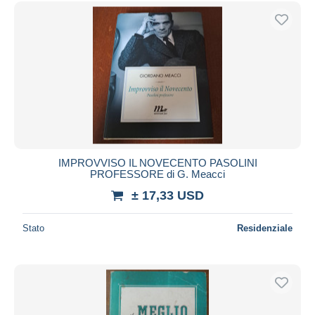
Spedizione gratuita
Metodi di pagamento
PayPal
Bonifico bancario
Visa
Mastercard
Bancontact
iDeal
IMPROVVISO IL NOVECENTO PASOLINI
PROFESSORE di G. Meacci
Maestro
± 17,33 USD
Deselezionare tutto
Residenza del venditore
Stato
Residenziale
Tutto il mondo