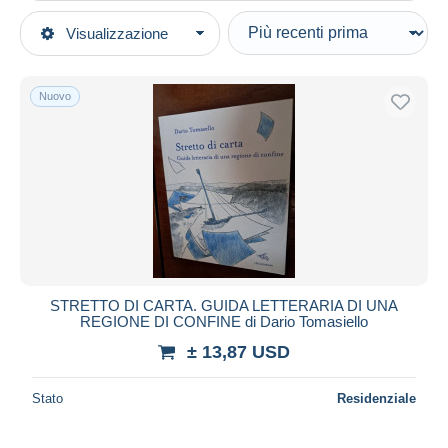
Tipo di vendita
Visualizzazione
Categorie principali
In corso
Libri, Riviste, Fumetti
Prezzo fisso
Italiano
Nuovo
Asta con offerte
Saggistica
Aste senza offerte
Casa d'aste
Critica
Venduti
Durata
Tutte le durate
Nuovo da
giorni
STRETTO DI CARTA. GUIDA LETTERARIA DI UNA
REGIONE DI CONFINE di Dario Tomasiello
Chiude fra
ora
± 13,87 USD
Prezzo
Stato
Residenziale
Dalle
a
USD
USD
Solo sconto