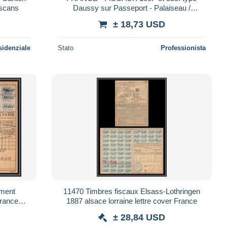
 scans
Daussy sur Passeport - Palaiseau /
Essonne - 1979 et 1985
± 18,73 USD
sidenziale
Stato
Professionista
ument
11470 Timbres fiscaux Elsass-Lothringen
urance
1887 alsace lorraine lettre cover France
many
± 28,84 USD