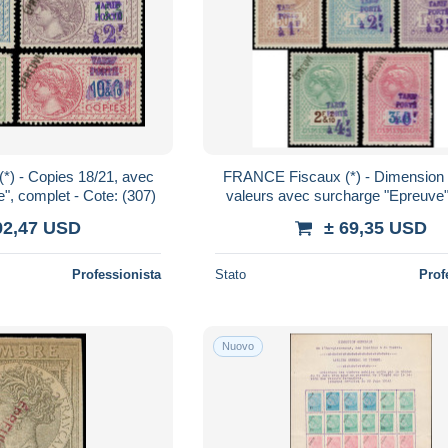
- Copies 18/21, avec
FRANCE Fiscaux (*) - Dimension 
", complet - Cote: (307)
valeurs avec surcharge "Epreuve"
(205)
92,47 USD
± 69,35 USD
Professionista
Stato
Prof
Nuovo