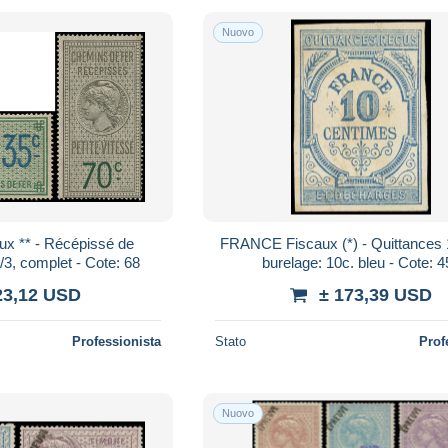
Nuovo
x ** - Récépissé de
FRANCE Fiscaux (*) - Quittances 
/3, complet - Cote: 68
burelage: 10c. bleu - Cote: 
23,12 USD
± 173,39 USD
Professionista
Stato
Prof
Nuovo