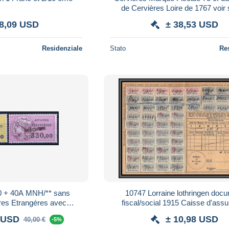
de Cervières Loire de 1767 voir
 8,09 USD
± 38,53 USD
Residenziale
Stato
Re
MNH/** sans
10747 Lorraine lothringen doc
fiscal/social 1915 Caisse d'ass
s SPECIMEN RRR
sociale France allemagne ger
2 USD
± 10,98 USD
40,00 €
-5%