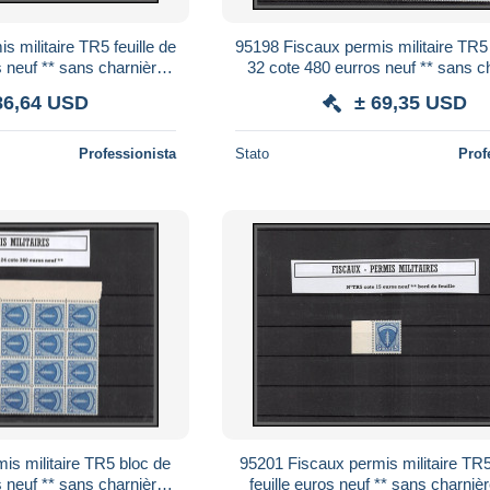
 militaire TR5 feuille de
95198 Fiscaux permis militaire TR5 
 neuf ** sans charnière
32 cote 480 eurros neuf ** sans c
MNH
MNH
86,64 USD
± 69,35 USD
Professionista
Stato
Prof
is militaire TR5 bloc de
95201 Fiscaux permis militaire TR
 neuf ** sans charnière
feuille euros neuf ** sans charni