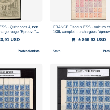
SS - Quittances 4, non
FRANCE Fiscaux ESS - Valeurs ét
harge rouge "Epreuve":
1/36, complet, surchargées "épreuve
 - Cote: (200)
sur feuillet "Atelier du timbre"
80,91 USD
± 866,93 USD
Professionista
Stato
Prof