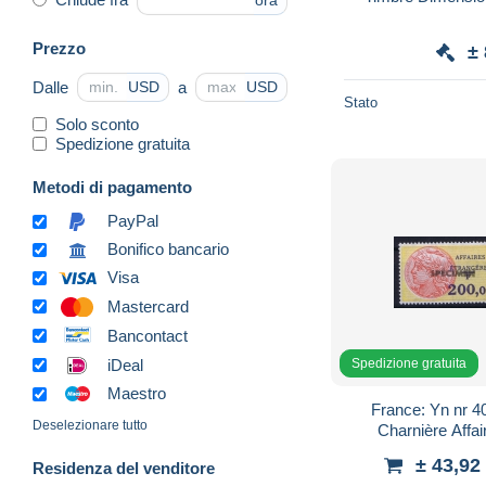
ora
Prezzo
±
Dalle
a
USD
USD
Stato
Solo sconto
Spedizione gratuita
Metodi di pagamento
PayPal
Bonifico bancario
Visa
Mastercard
Bancontact
Spedizione gratuita
iDeal
Maestro
France: Yn nr 40 + 40A 
Deselezionare tutto
Charnière Affaires Etrangéres avec
surcharge
± 43,9
Residenza del venditore