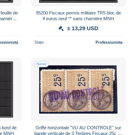
feuille de
95200 Fiscaux permis militaire TR5 bloc de
harnière
4 euros neuf ** sans charnière MNH
± 13,29 USD
essionista
Stato
Professionista
Nuovo
5 bord de
Griffe horizontale "VU AU CONTROLE" sur
ère MNH
bande verticale de 3 Timbres Fiscaux 25c ---