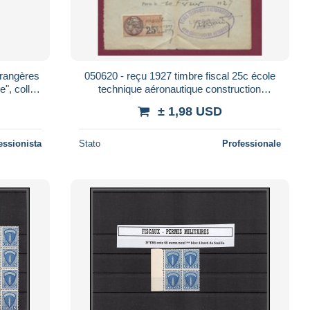
rangères
050620 - reçu 1927 timbre fiscal 25c école
", collés
technique aéronautique construction
, a
automobile PARIS 5e
± 1,98 USD
essionista
Stato
Professionale