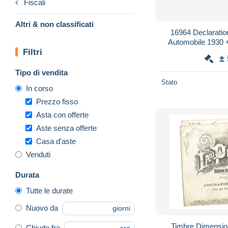
Fiscali
Altri & non classificati
16964 Declaration Possession véhicule
Automobile 1930 
Filtri
1958-59 N° 668
±
MA
Tipo di vendita
Stato
In corso
Prezzo fisso
Asta con offerte
Aste senza offerte
Casa d'aste
Venduti
Durata
Tutte le durate
Nuovo da
giorni
Timbre Dimensio
Chiude fra