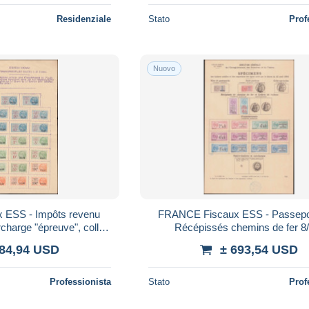
Residenziale
Stato
Prof
Nuovo
ESS - Impôts revenu
FRANCE Fiscaux ESS - Passepo
charge "épreuve", collés
Récépissés chemins de fer 8
lier du timbre" - Cote:
Connaissements 19/20 + 16 A/19 
184,94 USD
± 693,54 USD
surchargés "é
Professionista
Stato
Prof