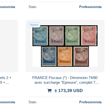
essionista
Stato
Professionista
Nuovo
rts 2 +
FRANCE Fiscaux (*) - Dimension 74/80
/9 +
avec surcharge "Epreuve", complet 7
A, tous
valeurs - Cote: (575)
± 173,39 USD
essionista
Stato
Professionista