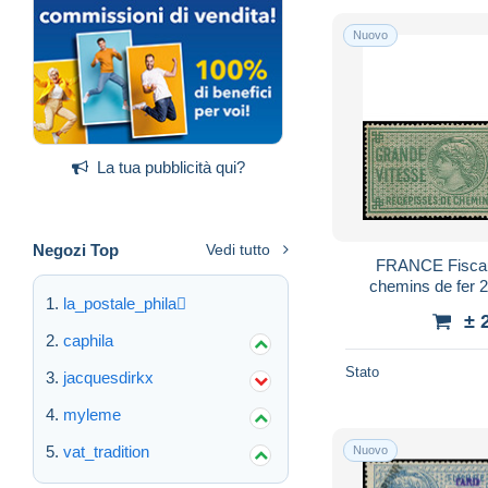
Nuovo
La tua pubblicità qui?
Negozi Top
Vedi tutto
FRANCE Fiscau
chemins de fer 2
la_postale_phila
± 
caphila
Stato
jacquesdirkx
myleme
vat_tradition
Nuovo