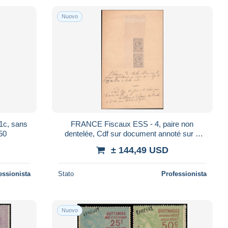
Nuovo
1c, sans
FRANCE Fiscaux ESS - 4, paire non
450
dentelée, Cdf sur document annoté sur 7
lignes "timbres spécimen" - Cote: (400)
± 144,49 USD
essionista
Stato
Professionista
Nuovo