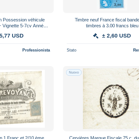
Timbre neuf France fiscal bande de 4
+ Vignette 5-7cv Année
timbres à 3.00 francs bleu
-BG-81 (•◡•) CABROL
 5,77 USD
± 2,60 USD
ZAMET
Professionista
Stato
Re
Nuovo
n 1 Franc et 2/10 ème
Cervières Marque Fiscale 75 c. d