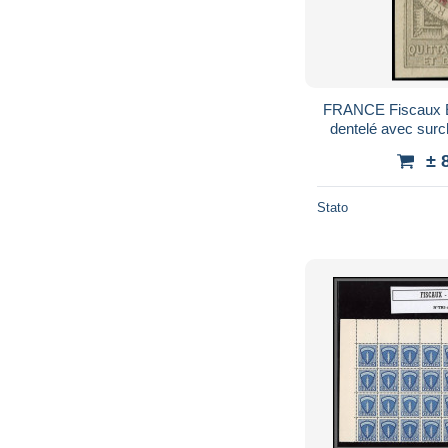
FRANCE Fiscaux E
dentelé avec surc
10c. gris
± 
Stato