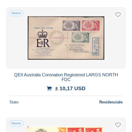
Solo sconto
Spedizione gratuita
Nuovo
Metodi di pagamento
PayPal
Bonifico bancario
Visa
Mastercard
Bancontact
iDeal
QEII Australia Coronation Registered LARGS NORTH
FDC
Maestro
± 10,17 USD
Deselezionare tutto
Residenza del venditore
Stato
Residenziale
Tutto il mondo
Nuovo