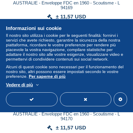
AUSTRALIE - Enveloppe FDC en 1960 - Scoutisme - L
94169
± 11,57 USD
Informazioni sui cookie
Stato
Professionale
Il nostro sito utilizza i cookie per le seguenti finalità: fornirvi i
servizi che avete richiesto, garantire la sicurezza della nostra
piattaforma, ricordare le vostre preferenze per rendere più
piacevole la vostra navigazione, compilare statistiche per
adattare il nostro sito alle vostre esigenze, visualizzare video e
permettervi di condividere contenuti sui social network.
Alcuni di questi cookie sono necessari per il funzionamento del
nostro sito, altri possono essere impostati secondo le vostre
preferenze.
Per saperne di più
Vedere di più
AUSTRALIE - Enveloppe FDC en 1960 - Scoutisme - L
94170
± 11,57 USD