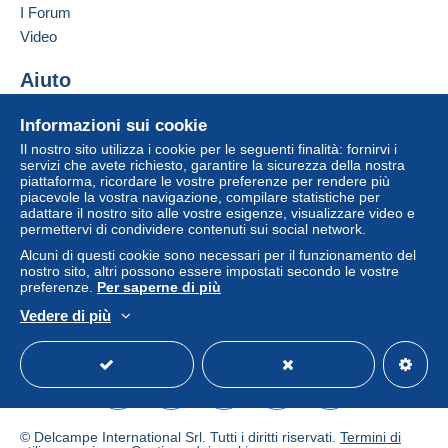
I Forum
Video
Aiuto
Centro assistenza
Informazioni sui cookie
Acquistare su Delcampe
Il nostro sito utilizza i cookie per le seguenti finalità: fornirvi i
Vendere su Delcampe
servizi che avete richiesto, garantire la sicurezza della nostra
piattaforma, ricordare le vostre preferenze per rendere più
Un sito sicuro
piacevole la vostra navigazione, compilare statistiche per
adattare il nostro sito alle vostre esigenze, visualizzare video e
permettervi di condividere contenuti sui social network.
Alcuni di questi cookie sono necessari per il funzionamento del
nostro sito, altri possono essere impostati secondo le vostre
preferenze.
Per saperne di più
Vedere di più
Italiano
USD
Versione standard
Americ
© Delcampe International Srl. Tutti i diritti riservati.
Termini di