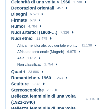
Celebrità di una volta < 1960
1.738
Decorazioni orientali
457
Disegni
6.578
Firmate
579
Humor
4.704
Nudi artistici (1960-…)
7.326
Nudi etnici
22.479
Africa meridionale, occidentale e orientale
11.138
Africa settentrionale (Magreb)
6.975
Asia
1.612
Non classificati
2.754
Quadri
23.806
Romantiche < 1960
1.263
Sculture
3.878
Stereoscopiche
295
Bellezza femminile di una volta
4.904
(1921-1940)
Bellezza femminile di una volta