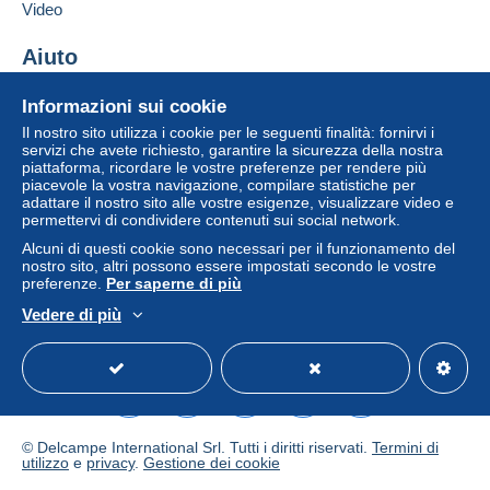
Aggiungere questo venditore ai preferiti
venditore all'acquirente. Un acquisto non pagato
Video
Contattare il venditore
può comportare conseguenze sul conto
Inserisci questo venditore in Lista Nera
dell'acquirente.
Aiuto
Se le Condizioni di vendita del venditore includono
Centro assistenza
Informazioni sui cookie
clausole relative al pagamento, queste sono da
Acquistare su Delcampe
Il nostro sito utilizza i cookie per le seguenti finalità: fornirvi i
considerarsi nulle e non dovute. Le condizioni di
Vendere su Delcampe
servizi che avete richiesto, garantire la sicurezza della nostra
pagamento del sito Delcampe, definite nelle
piattaforma, ricordare le vostre preferenze per rendere più
Un sito sicuro
condizioni d'uso
, sono le uniche applicabili.
piacevole la vostra navigazione, compilare statistiche per
adattare il nostro sito alle vostre esigenze, visualizzare video e
Gli acquisti devono essere pagati entro
14 giorni
permettervi di condividere contenuti sui social network.
dal ricevimento della richiesta di pagamento del
Alcuni di questi cookie sono necessari per il funzionamento del
venditore.
nostro sito, altri possono essere impostati secondo le vostre
preferenze.
Per saperne di più
Garanzia:
Vedere di più
Diritto di recesso
|
Spese di restituzione a carico
Italiano
USD
Versione standard
Americ
dell'acquirente.
Per conoscere i termini per il reso e per il rimborso
dell'oggetto
consulta la Carta Delcampe
.
© Delcampe International Srl. Tutti i diritti riservati.
Termini di
Versandbedingungen
utilizzo
e
privacy
.
Gestione dei cookie