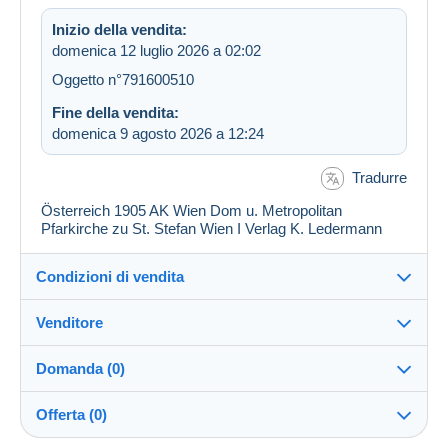
Inizio della vendita:
domenica 12 luglio 2026 a 02:02
Oggetto n°791600510
Fine della vendita:
domenica 9 agosto 2026 a 12:24
Tradurre
Österreich 1905 AK Wien Dom u. Metropolitan
Pfarkirche zu St. Stefan Wien I Verlag K. Ledermann
Condizioni di vendita
Venditore
Destinazione:
Vedi l'elenco dei paesi
Domanda (0)
pf_sammler
100%
(6762x)
Direttamente al destinatario:
Offerta (0)
Sì
PRO
Negozio