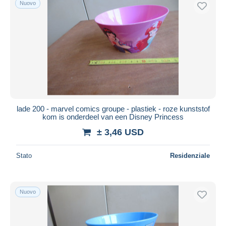
Nuovo
Spedizione gratuita
Metodi di pagamento
PayPal
Bonifico bancario
Visa
Mastercard
Bancontact
lade 200 - marvel comics groupe - plastiek - roze kunststof
iDeal
kom is onderdeel van een Disney Princess
Maestro
± 3,46 USD
Deselezionare tutto
Stato
Residenziale
Residenza del venditore
Tutto il mondo
Nuovo