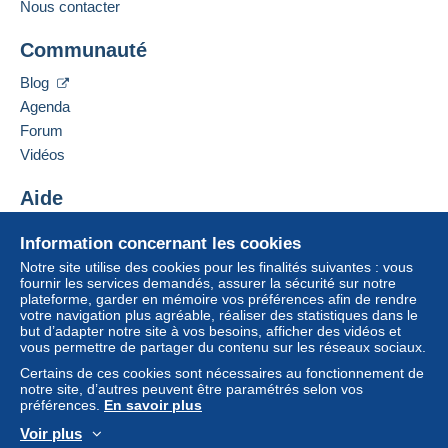
Nous contacter
Communauté
Blog
Agenda
Forum
Vidéos
Aide
Centre d'aide
Information concernant les cookies
Acheter sur Delcampe
Notre site utilise des cookies pour les finalités suivantes : vous
Vendre sur Delcampe
fournir les services demandés, assurer la sécurité sur notre
plateforme, garder en mémoire vos préférences afin de rendre
Un site sécurisé
votre navigation plus agréable, réaliser des statistiques dans le
but d’adapter notre site à vos besoins, afficher des vidéos et
vous permettre de partager du contenu sur les réseaux sociaux.
Certains de ces cookies sont nécessaires au fonctionnement de
notre site, d’autres peuvent être paramétrés selon vos
préférences.
En savoir plus
Voir plus