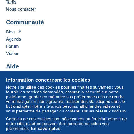
Tarifs
Nous contacter
Communauté
Blog
Agenda
Forum
Vidéos
Aide
Centre d'aide
Information concernant les cookies
Acheter sur Delcampe
Notre site utilise des cookies pour les finalités suivantes : vous
Vendre sur Delcampe
fournir les services demandés, assurer la sécurité sur notre
plateforme, garder en mémoire vos préférences afin de rendre
Un site sécurisé
votre navigation plus agréable, réaliser des statistiques dans le
but d’adapter notre site à vos besoins, afficher des vidéos et
vous permettre de partager du contenu sur les réseaux sociaux.
Certains de ces cookies sont nécessaires au fonctionnement de
notre site, d’autres peuvent être paramétrés selon vos
préférences.
En savoir plus