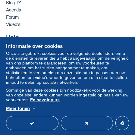
Blog
Agenda
Forum
Video's
Help
Informatie over cookies
Hulpcentrum
Onze site gebruikt cookies voor de volgende doeleinden: om u
Kopen op Delcampe
de diensten te leveren die u hebt aangevraagd, om de veiligheid
Verkopen op Delcampe
van ons platform te garanderen, om uw voorkeuren te
onthouden om het surfen aangenamer te maken, om
Een beveiligde website
statistieken te verzamelen om onze site aan te passen aan uw
behoeften, om video's weer te geven en om u in staat te stellen
inhoud te delen op sociale netwerken.
Sommige van deze cookies zijn noodzakelijk voor de werking
van onze site, andere kunnen worden ingesteld op basis van uw
voorkeuren.
En savoir plus
Meer tonen
Nederlands
USD
Standaardmodus
Ame