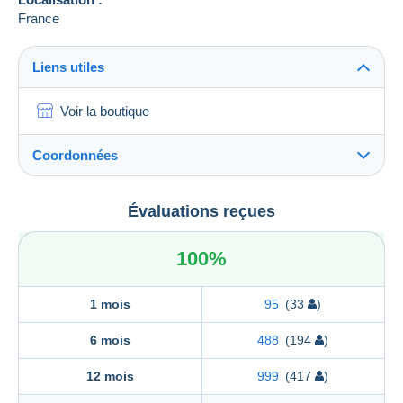
France
Liens utiles
Voir la boutique
Coordonnées
AUGIS CYRILLE
Évaluations reçues
AUGIS CYRILLE
17, Rue de FOSSE CIGOGNE
100%
41100
CRUCHERAY
France
1 mois
95
(33
)
6 mois
488
(194
)
12 mois
999
(417
)