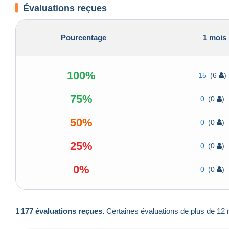
Évaluations reçues
Pourcentage
1 mois
100%
15
(6
)
75%
0
(0
)
50%
0
(0
)
25%
0
(0
)
0%
0
(0
)
1 177 évaluations reçues.
Certaines évaluations de plus de 12 m