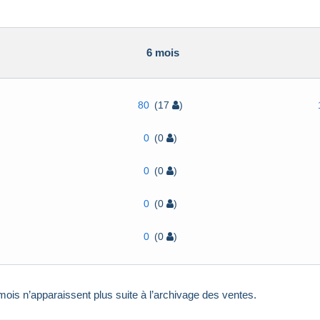
6 mois
80
(17
)
0
(0
)
0
(0
)
0
(0
)
0
(0
)
ois n’apparaissent plus suite à l’archivage des ventes.