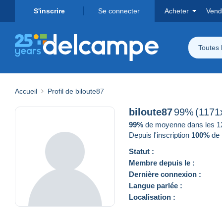
S'inscrire
Se connecter
Acheter
Vend
Toutes 
Accueil
Profil de biloute87
biloute87
99%
(1171
99%
de moyenne dans les 12 
Depuis l'inscription
100%
de 
Statut :
Membre depuis le :
Dernière connexion :
Langue parlée :
Localisation :