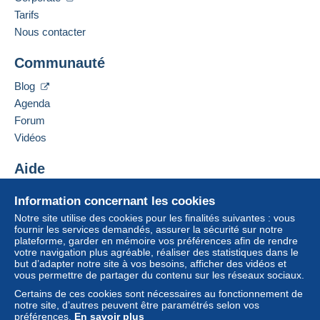
Tarifs
Nous contacter
Communauté
Blog
Agenda
Forum
Vidéos
Aide
Centre d'aide
Information concernant les cookies
Acheter sur Delcampe
Notre site utilise des cookies pour les finalités suivantes : vous
Vendre sur Delcampe
fournir les services demandés, assurer la sécurité sur notre
plateforme, garder en mémoire vos préférences afin de rendre
Un site sécurisé
votre navigation plus agréable, réaliser des statistiques dans le
but d’adapter notre site à vos besoins, afficher des vidéos et
vous permettre de partager du contenu sur les réseaux sociaux.
Certains de ces cookies sont nécessaires au fonctionnement de
notre site, d’autres peuvent être paramétrés selon vos
préférences.
En savoir plus