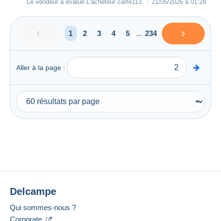
Le vendeur a évalué L'acheteur
carte113
.
21/05/2026 à 01:28
1
2
3
4
5
...
234
Aller à la page :
Delcampe
Qui sommes-nous ?
Corporate