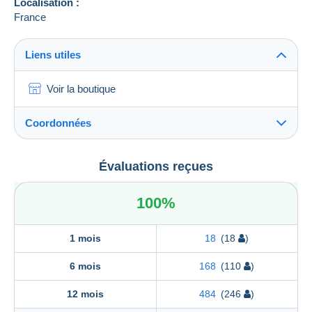
Localisation :
France
Liens utiles
Voir la boutique
Coordonnées
GEY MARIE-HELENE
Évaluations reçues
GEY MARIE-HELENE
LIVRES 113 LD LES PONTS
100%
33640
BEAUTIRAN
France
1 mois
18
(18
)
6 mois
168
(110
)
12 mois
484
(246
)