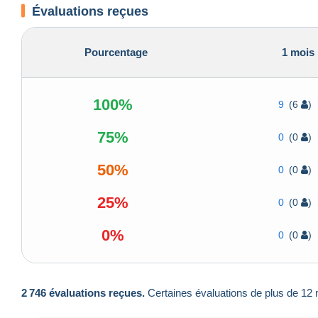
Évaluations reçues
Pourcentage
1 mois
100%
9
(6
)
75%
0
(0
)
50%
0
(0
)
25%
0
(0
)
0%
0
(0
)
2 746 évaluations reçues.
Certaines évaluations de plus de 12 m