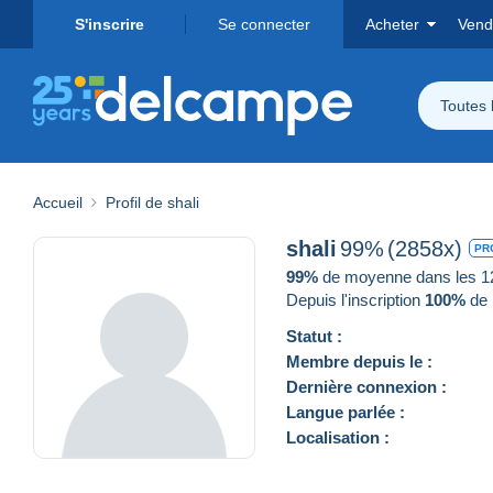
S'inscrire
Se connecter
Acheter
Vend
Toutes 
Accueil
Profil de shali
shali
99%
(2858x)
PR
99%
de moyenne dans les 12 
Depuis l'inscription
100%
de 
Statut :
Membre depuis le :
Dernière connexion :
Langue parlée :
Localisation :