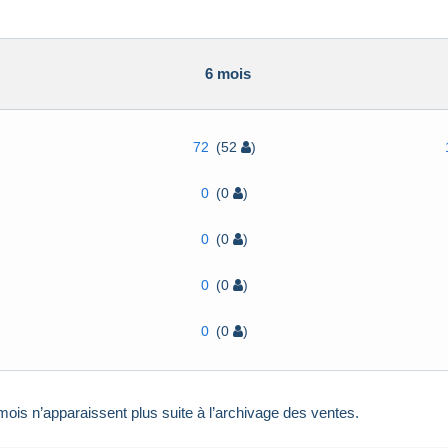
6 mois
72
(52
)
0
(0
)
0
(0
)
0
(0
)
0
(0
)
ois n’apparaissent plus suite à l’archivage des ventes.