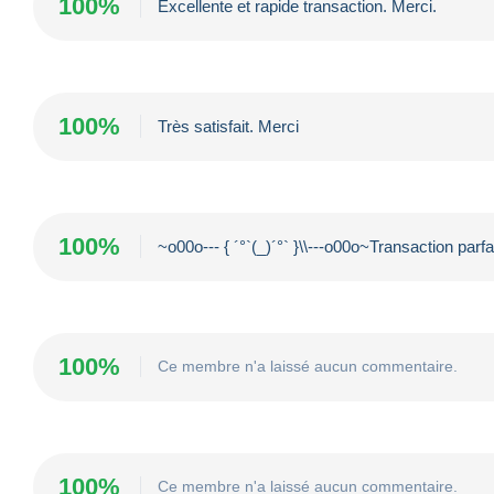
100%
Excellente et rapide transaction. Merci.
100%
Très satisfait. Merci
100%
~o00o--- { ´°`(_)´°` }\\---o00o~Transaction p
100%
Ce membre n'a laissé aucun commentaire.
100%
Ce membre n'a laissé aucun commentaire.