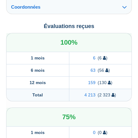
Coordonnées
Le village du livre/Le-livre
Évaluations reçues
Le village du livre/Le-livre
Laubardemont
100%
33910
Sablons
France
1 mois
6
(6
)
6 mois
63
(56
)
12 mois
159
(130
)
Total
4 213
(2 323
)
75%
1 mois
0
(0
)