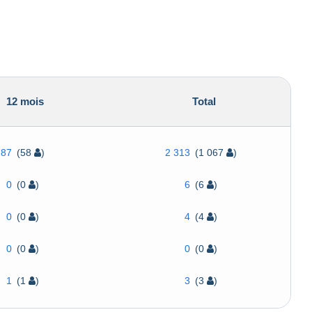
12 mois
Total
87
(58
)
2 313
(1 067
)
0
(0
)
6
(6
)
0
(0
)
4
(4
)
0
(0
)
0
(0
)
1
(1
)
3
(3
)