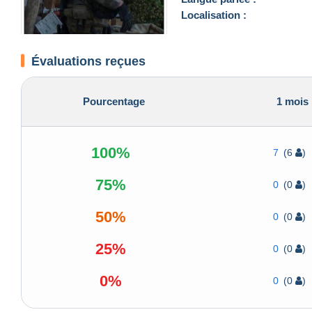
Localisation :
Évaluations reçues
Pourcentage
1 mois
100%
7
(6
)
75%
0
(0
)
50%
0
(0
)
25%
0
(0
)
0%
0
(0
)