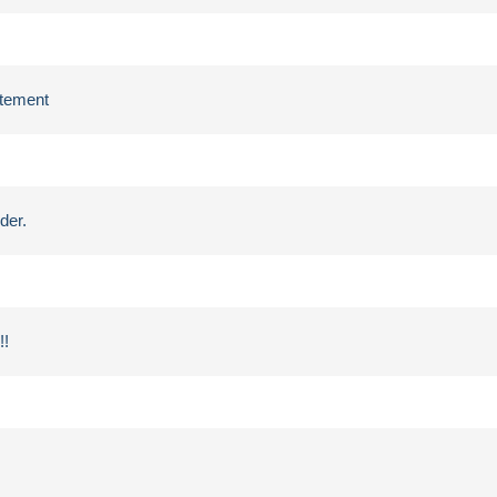
rtement
der.
!!