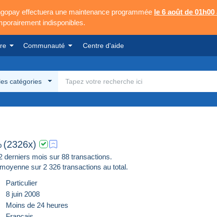
Mangopay effectuera une maintenance programmée
le 6 août de 01h00
emporairement indisponibles.
re
Communauté
Centre d'aide
les catégories
%
(2326x)
derniers mois sur 88 transactions.
moyenne sur
2 326
transactions au total.
Particulier
8 juin 2008
Moins de 24 heures
Français