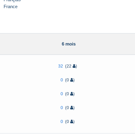
France
6 mois
32
(22
)
0
(0
)
0
(0
)
0
(0
)
0
(0
)