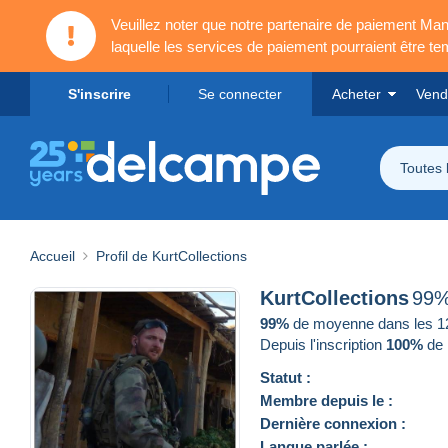
Veuillez noter que notre partenaire de paiement 
laquelle les services de paiement pourraient être t
S'inscrire
Se connecter
Acheter
Vend
Toutes 
Accueil
Profil de KurtCollections
KurtCollections
99
99%
de moyenne dans les 12 
Depuis l'inscription
100%
de 
Statut :
Membre depuis le :
Dernière connexion :
Langue parlée :