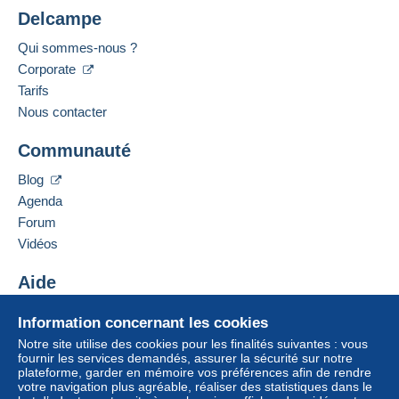
Delcampe
Qui sommes-nous ?
Corporate
Tarifs
Nous contacter
Communauté
Blog
Agenda
Forum
Vidéos
Aide
Centre d'aide
Information concernant les cookies
Acheter sur Delcampe
Notre site utilise des cookies pour les finalités suivantes : vous
Vendre sur Delcampe
fournir les services demandés, assurer la sécurité sur notre
plateforme, garder en mémoire vos préférences afin de rendre
Un site sécurisé
votre navigation plus agréable, réaliser des statistiques dans le