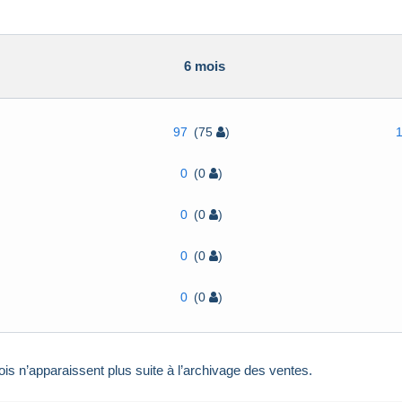
6 mois
97
(75
)
0
(0
)
0
(0
)
0
(0
)
0
(0
)
is n’apparaissent plus suite à l’archivage des ventes.