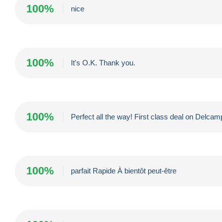
100%
nice
100%
It's O.K. Thank you.
100%
Perfect all the way! First class deal on Delc
100%
parfait Rapide À bientôt peut-être