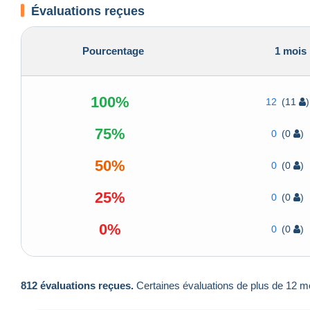
Évaluations reçues
Pourcentage
1 mois
100%
12
(11
)
75%
0
(0
)
50%
0
(0
)
25%
0
(0
)
0%
0
(0
)
812 évaluations reçues.
Certaines évaluations de plus de 12 mo