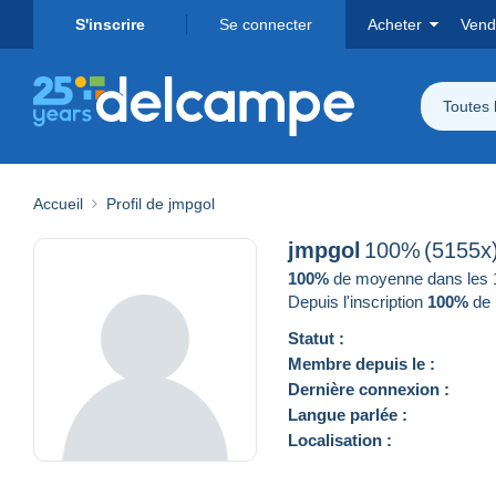
S'inscrire
Se connecter
Acheter
Vend
Toutes 
Accueil
Profil de jmpgol
jmpgol
100%
(5155x
100%
de moyenne dans les 12
Depuis l'inscription
100%
de 
Statut :
Membre depuis le :
Dernière connexion :
Langue parlée :
Localisation :