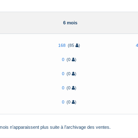
6 mois
168
(85
)
0
(0
)
0
(0
)
0
(0
)
0
(0
)
ois n’apparaissent plus suite à l’archivage des ventes.