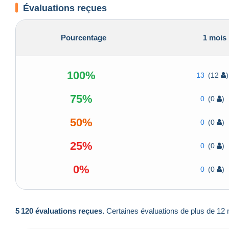
Évaluations reçues
Pourcentage
1 mois
100%
13
(12
)
75%
0
(0
)
50%
0
(0
)
25%
0
(0
)
0%
0
(0
)
5 120 évaluations reçues.
Certaines évaluations de plus de 12 m