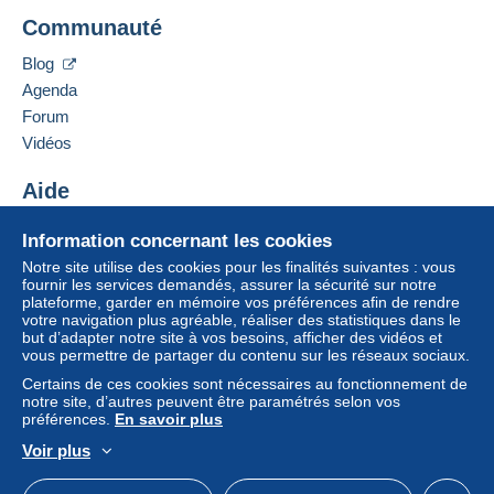
Communauté
Blog
Agenda
Forum
Vidéos
Aide
Centre d'aide
Information concernant les cookies
Acheter sur Delcampe
Notre site utilise des cookies pour les finalités suivantes : vous
Vendre sur Delcampe
fournir les services demandés, assurer la sécurité sur notre
plateforme, garder en mémoire vos préférences afin de rendre
Un site sécurisé
votre navigation plus agréable, réaliser des statistiques dans le
but d’adapter notre site à vos besoins, afficher des vidéos et
vous permettre de partager du contenu sur les réseaux sociaux.
Certains de ces cookies sont nécessaires au fonctionnement de
notre site, d’autres peuvent être paramétrés selon vos
préférences.
En savoir plus
Voir plus
Français
USD
Mode standard
America/