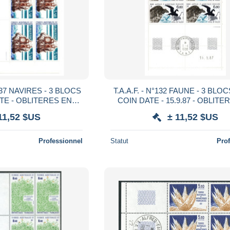
NAVIRES - 3 BLOCS
T.A.A.F. - N°132 FAUNE - 3 BLOCS DE 4 -
ATE - OBLITERES EN
COIN DATE - 15.9.87 - OBLITE
RT AUX FRANCAIS
MARGE
11,52 $US
± 11,52 $US
Professionnel
Statut
Pro