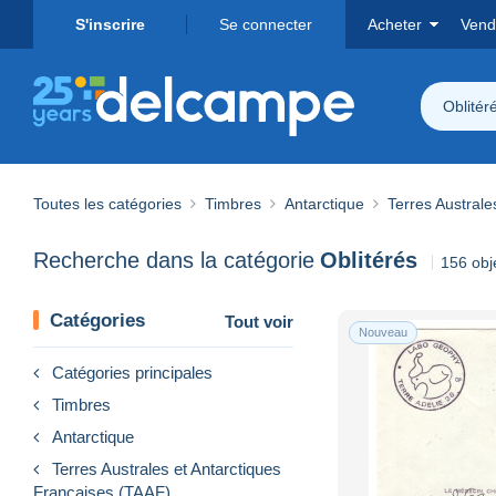
S'inscrire
Se connecter
Acheter
Vend
Oblitér
Toutes les catégories
Timbres
Antarctique
Terres Australe
Recherche dans la catégorie
Oblitérés
156 obj
Catégories
Tout voir
Nouveau
Catégories principales
Timbres
Antarctique
Terres Australes et Antarctiques
Françaises (TAAF)