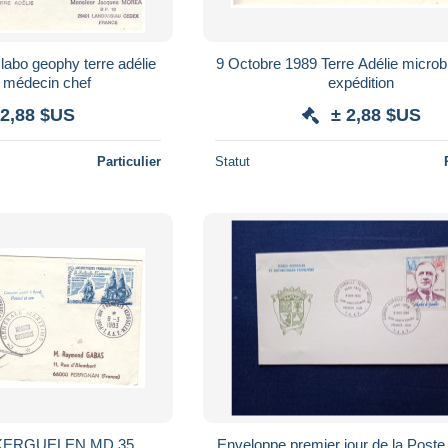
abo geophy terre adélie
9 Octobre 1989 Terre Adélie micro
e médecin chef
expédition
 2,88 $US
± 2,88 $US
Particulier
Statut
 KERGUELEN MD 35
Enveloppe premier jour de la Poste