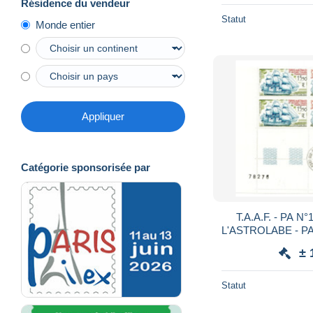
Résidence du vendeur
Statut
Monde entier
Appliquer
Catégorie sponsorisée par
T.A.A.F. - PA N
L'ASTROLABE - PAIRE DE TRYPTIQUES -
COIN DATE 29.9
± 
M
Statut