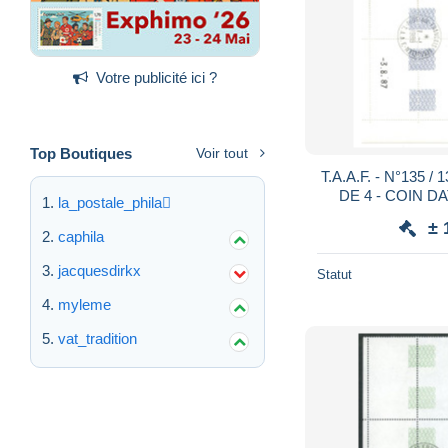
Votre publicité ici ?
Top Boutiques
Voir tout
T.A.A.F. - N°135 / 137 
DE 4 - COIN D
la_postale_phila
MARGE - PO
± 
caphila
jacquesdirkx
Statut
myleme
vat_tradition