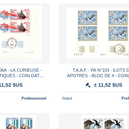
°106A - LA CURIEUSE -
T.A.A.F. - PA N°103 - ILOTS
TIQUES - COIN DATE
APOTRES - BLOC DE 4 - COI
BLITEREE EN MARGE
10.10.88 - OBLITERE EN M
11,52 $US
± 11,52 $US
Professionnel
Statut
Pro