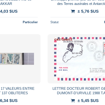
AKKAR
des Terres australes et Antarct
françaises
 4,03 $US
± 5,76 $US
Particulier
Statut
E
LETTRE DOCTEUR ROBERT G
 N° 85 ET 137 OBLITERES
DUMONT-D'URVILLE 1988 T.A
EXPEDITION POLAIRE LETTRE
 6,34 $US
± 5,45 $US
COMBE