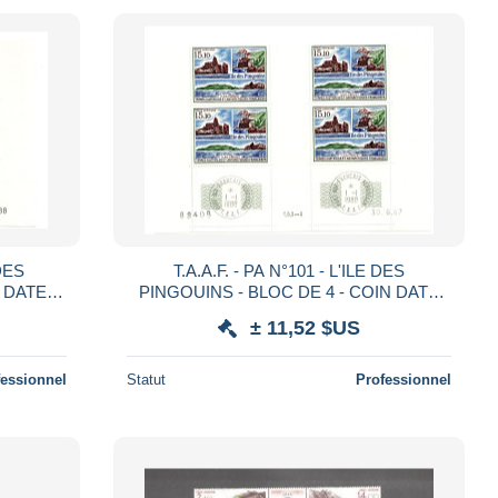
 DES
T.A.A.F. - PA N°101 - L'ILE DES
N DATE
PINGOUINS - BLOC DE 4 - COIN DATE
ARGE
30.6.87 - OBLITERE EN MARGE
± 11,52 $US
fessionnel
Statut
Professionnel