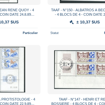
TAAF - N°150 - ALBATROS A BEC JAUNE
COIN DATE 24.8.89
- 4 BLOCS DE 4 - COIN DATE 2
ES EN MARGE
OBLITERES EN MARGE
10,37 $US
± 10,37 $US
Particulier
Statut
TAAF - N°147 - HENRI ET RENE
COIN DATE 22.9.89
BOSSIERE - 4 BLOCS DE 4 - CO