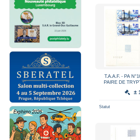
T.A.A.F. - PA N
PAIRE DE TRYP
25.10.88 - O
± 
Statut