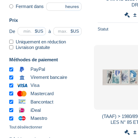
DR
Fermant dans
heures
±
Prix
Statut
De
à
$US
$US
Uniquement en réduction
Livraison gratuite
Méthodes de paiement
PayPal
Virement bancaire
Visa
Mastercard
Bancontact
iDeal
(TAAF) > 1980/89 17 VALEURS ENTR
Maestro
LES
Tout désélectionner
±