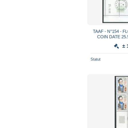
TAAF - N°154 - FLORE - 4 BLOCS DE 4 -
COIN DATE 25.9.89 OBLIT
M
± 
Statut