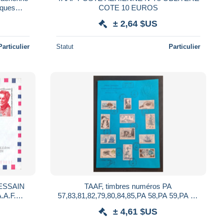
iques
COTE 10 EUROS
± 2,64 $US
Particulier
Statut
Particulier
ESSAIN
TAAF, timbres numéros PA
.A.F.
57,83,81,82,79,80,84,85,PA 58,PA 59,PA 60
 GEORGE
et PA 56 oblitérés de CROZET le 1/2/1980.
± 4,61 $US