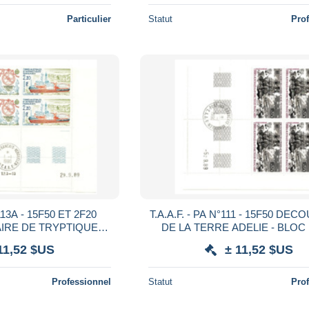
Particulier
Statut
Pro
°113A - 15F50 ET 2F20
T.A.A.F. - PA N°111 - 15F50 DE
DE LA TERRE ADELIE - BLOC 
.89 - OBLITEREE EN
COIN DATE 5.9.89 - OBLITE
11,52 $US
± 11,52 $US
ARGE
MARGE
Professionnel
Statut
Pro