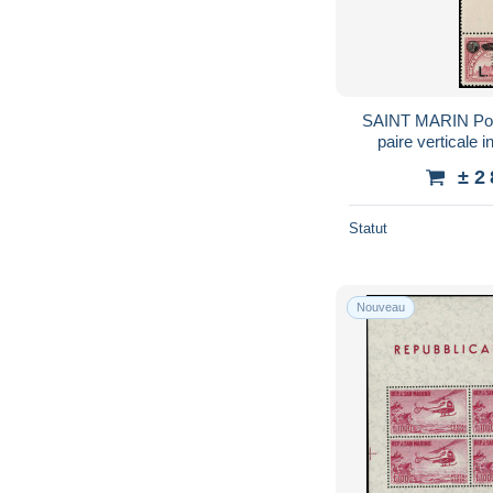
SAINT MARIN Post
paire verticale 
spécimen, certifica
± 2
Statut
Nouveau