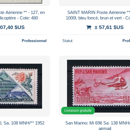
 Aérienne ** - 127, en
SAINT MARIN Poste Aérienne ** 
élicoptère - Cote: 480
1000l. bleu foncé, brun et vert - C
207,40 $US
± 57,61 $US
Professionnel
Statut
Pro
Livraison gratuite
San Marino: Mi 490, Sa. 108 MNH/** 1952
San Marino: Mi 696 Sa. 138 MNH/** 1961
airmail