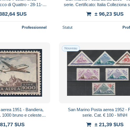
cco di Quattro - 28-11-
serie. Certificato: Italia Colleziona s
sone n. 99 - Certificato
475 - MNH
 382,64 $US
± 96,23 $US
nzo Di
Professionnel
Statut
Pro
Nouveau
aerea 1951 - Bandiera,
San Marino Posta aerea 1952 - Fi
. 1000 bruno e celeste
serie. Cat. € 100 - MNH
ia Colleziona srl. Cat.
181,77 $US
± 21,39 $US