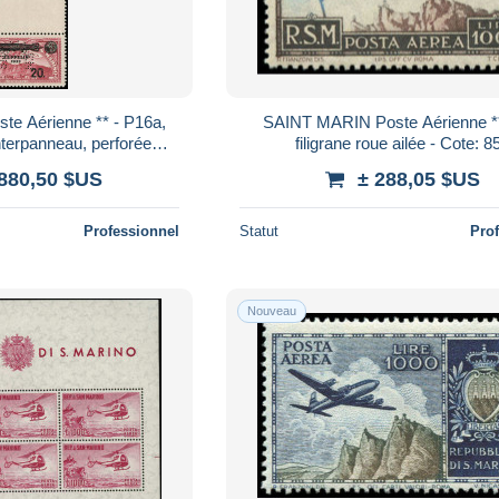
e Aérienne ** - P16a,
SAINT MARIN Poste Aérienne **
interpanneau, perforée
filigrane roue ailée - Cote: 8
t Ceremuga: Zeppelin 193
 880,50 $US
± 288,05 $US
Professionnel
Statut
Pro
Nouveau