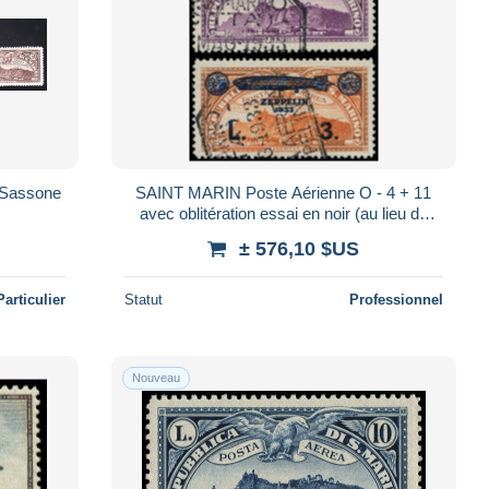
SAINT MARIN Poste Aérienne O - 4 + 11
avec oblitération essai en noir (au lieu de
bleu-vert), certificat photo E. Diena:
± 576,10 $US
Particulier
Statut
Professionnel
Nouveau