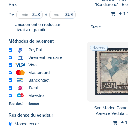
Prix
'Bandierone' - Blo
1951 - Catalogo Sas
± 1
De
à
$US
$US
E
Uniquement en réduction
Statut
Livraison gratuite
Méthodes de paiement
Nouveau
PayPal
Virement bancaire
Visa
Mastercard
Bancontact
iDeal
Maestro
Tout désélectionner
San Marino Posta 
Aereo e Veduta L
Résidence du vendeur
Certificato: Ital
± 
Monde entier