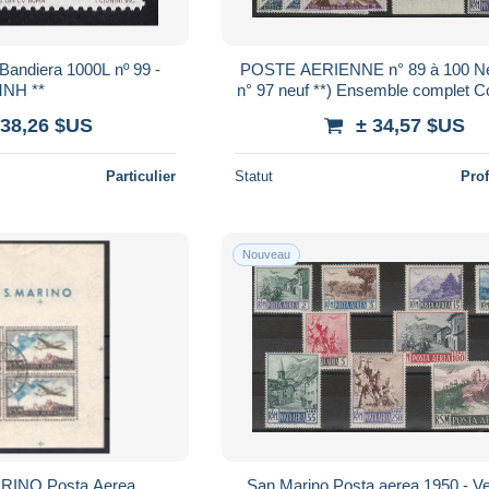
Bandiera 1000L nº 99 -
POSTE AERIENNE n° 89 à 100 Neu
NH **
n° 97 neuf **) Ensemble complet C
TB Voir Suite
138,26 $US
± 34,57 $US
Particulier
Statut
Pro
Nouveau
RINO Posta Aerea
San Marino Posta aerea 1950 - Ve