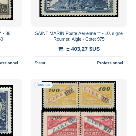
 - 88,
SAINT MARIN Poste Aérienne ** - 10, signé
50
Roumet: Aigle - Cote: 975
± 403,27 $US
fessionnel
Statut
Professionnel
Nouveau