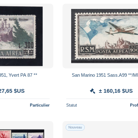
951, Yvert PA 87 **
San Marino 1951 Sass.A99 **/
27,65 $US
± 160,16 $US
Particulier
Statut
Pro
Nouveau