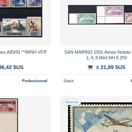
ass.A83/91 **/MNH VF/F
SAN MARINO 1931 Aerea Veduta Sassone
1, 4, 8 Mint NH € 250
86,42 $US
± 21,89 $US
Professionnel
Statut
Nouveau