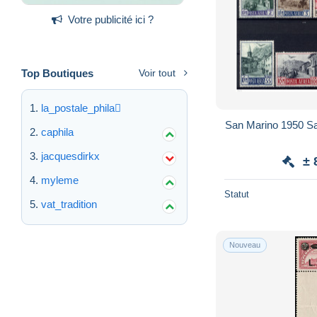
Votre publicité ici ?
Top Boutiques
Voir tout
la_postale_phila
San Marino 1950 S
caphila
jacquesdirkx
± 
myleme
Statut
vat_tradition
Nouveau