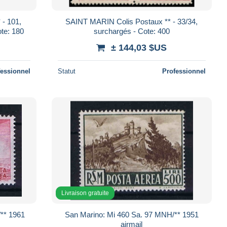
- 101,
SAINT MARIN Colis Postaux ** - 33/34,
ote: 180
surchargés - Cote: 400
± 144,03 $US
fessionnel
Statut
Professionnel
Livraison gratuite
San Marino: Mi 460 Sa. 97 MNH/** 1951
airmail