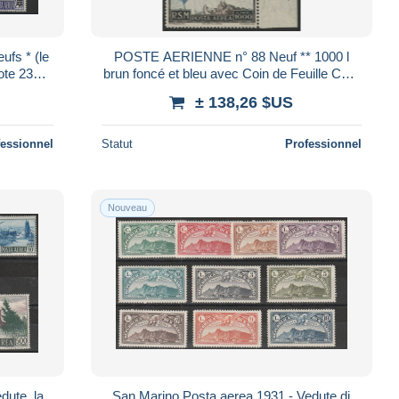
fs * (le
POSTE AERIENNE n° 88 Neuf ** 1000 l
ote 235 €
brun foncé et bleu avec Coin de Feuille Cote
850 € TB Voir Suite
± 138,26 $US
fessionnel
Statut
Professionnel
Nouveau
dute, la
San Marino Posta aerea 1931 - Vedute di