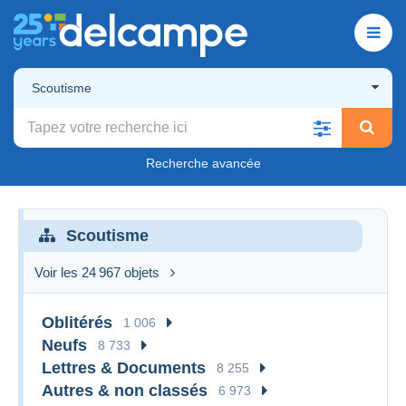
Scoutisme
Recherche avancée
Scoutisme
Voir les 24 967 objets
Oblitérés
1 006
Neufs
8 733
Lettres & Documents
8 255
Autres & non classés
6 973