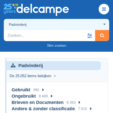
Padvinderij
Slim zoeken
Padvinderij
De 25.052 items bekijken
Gebruikt
985
Ongebruikt
8.689
Brieven en Documenten
8.363
Andere & zonder classificatie
7.015