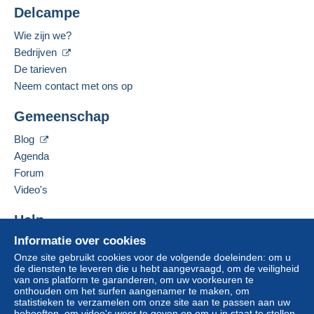
Delcampe
Wie zijn we?
Bedrijven
De tarieven
Neem contact met ons op
Gemeenschap
Blog
Agenda
Forum
Video's
Help
Informatie over cookies
Hulpcentrum
Onze site gebruikt cookies voor de volgende doeleinden: om u
Kopen op Delcampe
de diensten te leveren die u hebt aangevraagd, om de veiligheid
Verkopen op Delcampe
van ons platform te garanderen, om uw voorkeuren te
onthouden om het surfen aangenamer te maken, om
Een beveiligde website
statistieken te verzamelen om onze site aan te passen aan uw
behoeften, om video's weer te geven en om u in staat te stellen