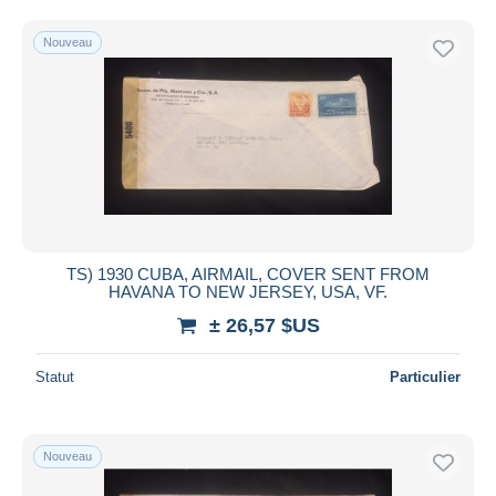
Uniquement en réduction
Livraison gratuite
Nouveau
Méthodes de paiement
PayPal
Virement bancaire
Visa
Mastercard
Bancontact
iDeal
TS) 1930 CUBA, AIRMAIL, COVER SENT FROM
HAVANA TO NEW JERSEY, USA, VF.
Maestro
± 26,57 $US
Tout désélectionner
Résidence du vendeur
Statut
Particulier
Monde entier
Nouveau