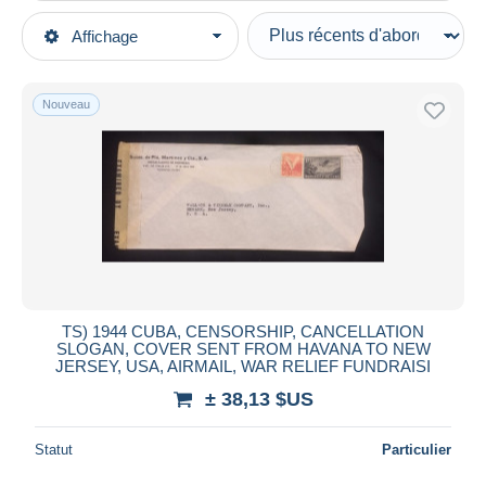
Types de vente
Affichage
Catégories principales
En cours
Timbres
Prix fixes
Amérique
Nouveau
Enchères avec offres
Cuba
Enchères sans offres
Maisons de vente
Poste aérienne
Vendus
Durée
Toutes les durées
Nouveau
jours
TS) 1944 CUBA, CENSORSHIP, CANCELLATION
depuis
SLOGAN, COVER SENT FROM HAVANA TO NEW
JERSEY, USA, AIRMAIL, WAR RELIEF FUNDRAISI
Fermant
heures
dans
± 38,13 $US
Prix
Statut
Particulier
De
à
$US
$US