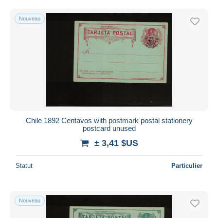
Uniquement en réduction
Livraison gratuite
Nouveau
Méthodes de paiement
PayPal
Virement bancaire
Visa
Mastercard
Bancontact
iDeal
Chile 1892 Centavos with postmark postal stationery
postcard unused
Maestro
± 3,41 $US
Tout désélectionner
Résidence du vendeur
Statut
Particulier
Monde entier
Nouveau