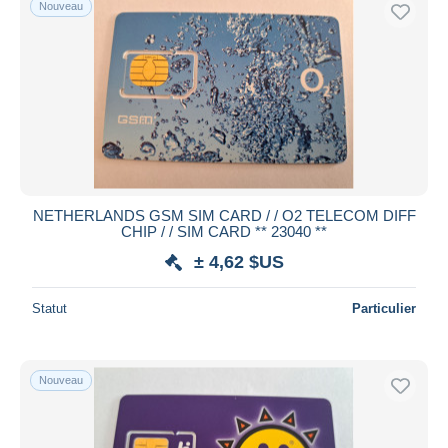
Nouveau
Uniquement en réduction
Livraison gratuite
Méthodes de paiement
PayPal
Virement bancaire
Visa
Mastercard
Bancontact
NETHERLANDS GSM SIM CARD / / O2 TELECOM DIFF
CHIP / / SIM CARD ** 23040 **
iDeal
± 4,62 $US
Maestro
Tout désélectionner
Statut
Particulier
Résidence du vendeur
Monde entier
Nouveau