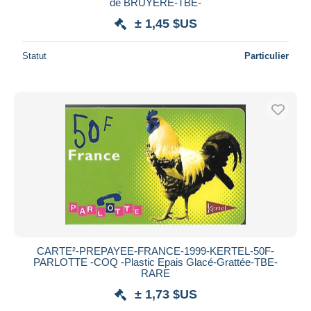
de BRUYERE-TBE-
± 1,45 $US
Statut
Particulier
CARTE²-PREPAYEE-FRANCE-1999-KERTEL-50F-
PARLOTTE -COQ -Plastic Epais Glacé-Grattée-TBE-
RARE
± 1,73 $US