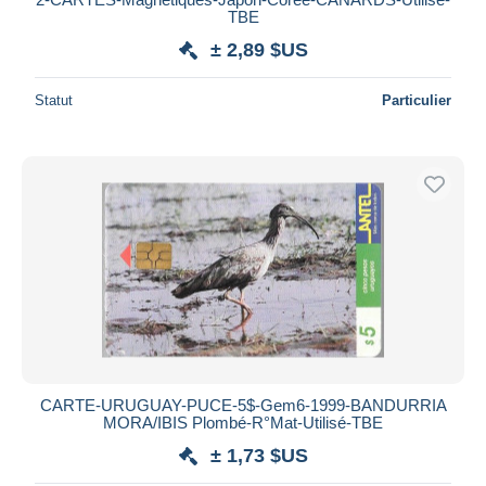
TBE
± 2,89 $US
Statut
Particulier
CARTE-URUGUAY-PUCE-5$-Gem6-1999-BANDURRIA
MORA/IBIS Plombé-R°Mat-Utilisé-TBE
± 1,73 $US