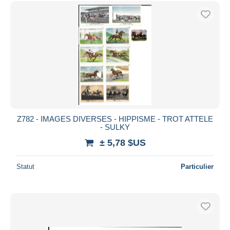
Uniquement en réduction
Livraison gratuite
Méthodes de paiement
PayPal
Virement bancaire
Visa
Mastercard
Bancontact
Z782 - IMAGES DIVERSES - HIPPISME - TROT ATTELE
iDeal
- SULKY
Maestro
± 5,78 $US
Tout désélectionner
Statut
Particulier
Résidence du vendeur
Monde entier