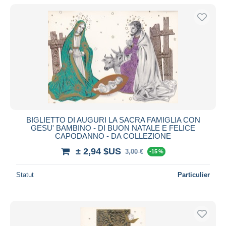
De
à
$US
$US
Uniquement en réduction
Livraison gratuite
Méthodes de paiement
PayPal
Virement bancaire
Visa
Mastercard
Bancontact
BIGLIETTO DI AUGURI LA SACRA FAMIGLIA CON
GESU' BAMBINO - DI BUON NATALE E FELICE
iDeal
CAPODANNO - DA COLLEZIONE
Maestro
± 2,94 $US
3,00 €
-15 %
Tout désélectionner
Statut
Particulier
Résidence du vendeur
Monde entier