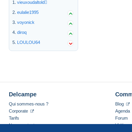
vieuxoudaltold
eulalie1995
voyonick
diroq
LOULOU64
Delcampe
Comm
Qui sommes-nous ?
Blog
Corporate
Agenda
Tarifs
Forum
Nous contacter
Vidéos