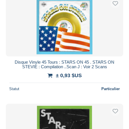
Uniquement en réduction
Livraison gratuite
Méthodes de paiement
PayPal
Virement bancaire
Visa
Mastercard
Bancontact
Disque Vinyle 45 Tours : STARS ON 45 . STARS ON
STEVIE : Compilation ..Scan J : Voir 2 Scans
iDeal
± 0,93 $US
Maestro
Tout désélectionner
Statut
Particulier
Résidence du vendeur
Monde entier