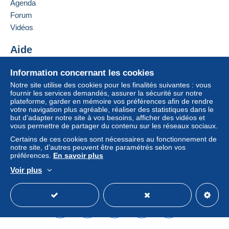
Agenda
Forum
Vidéos
Aide
Centre d'aide
Information concernant les cookies
Acheter sur Delcampe
Notre site utilise des cookies pour les finalités suivantes : vous
Vendre sur Delcampe
fournir les services demandés, assurer la sécurité sur notre
plateforme, garder en mémoire vos préférences afin de rendre
Un site sécurisé
votre navigation plus agréable, réaliser des statistiques dans le
but d’adapter notre site à vos besoins, afficher des vidéos et
vous permettre de partager du contenu sur les réseaux sociaux.
Certains de ces cookies sont nécessaires au fonctionnement de
notre site, d’autres peuvent être paramétrés selon vos
préférences.
En savoir plus
Voir plus
Français
USD
Mode standard
America/