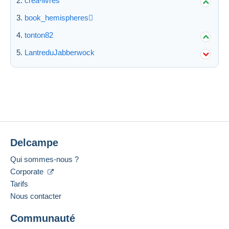
crea-livres
book_hemispheres
Appliquer
tonton82
LantreduJabberwock
Delcampe
Qui sommes-nous ?
Corporate
Tarifs
Nous contacter
Communauté