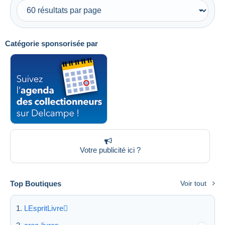
Uniquement en réduction
Livraison gratuite
Méthodes de paiement
Catégorie sponsorisée par
PayPal
Virement bancaire
Visa
Mastercard
Bancontact
iDeal
Maestro
Tout désélectionner
Votre publicité ici ?
Résidence du vendeur
Top Boutiques
Voir tout
Monde entier
LEspritLivre