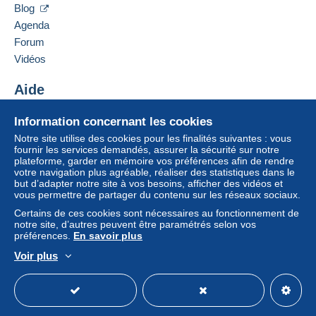
Blog
Agenda
Forum
Vidéos
Aide
Centre d'aide
Information concernant les cookies
Acheter sur Delcampe
Notre site utilise des cookies pour les finalités suivantes : vous
Vendre sur Delcampe
fournir les services demandés, assurer la sécurité sur notre
plateforme, garder en mémoire vos préférences afin de rendre
Un site sécurisé
votre navigation plus agréable, réaliser des statistiques dans le
but d’adapter notre site à vos besoins, afficher des vidéos et
vous permettre de partager du contenu sur les réseaux sociaux.
Certains de ces cookies sont nécessaires au fonctionnement de
notre site, d’autres peuvent être paramétrés selon vos
préférences.
En savoir plus
Voir plus
Français
USD
Mode standard
America/