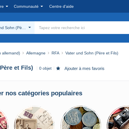
re
Communauté
Centre d'aide
nd Sohn (Père et Fils)
n allemand)
Allemagne
RFA
Vater und Sohn (Père et Fils)
Père et Fils)
0 objet
Ajouter à mes favoris
r nos catégories populaires