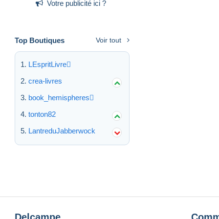
Votre publicité ici ?
Top Boutiques
Voir tout
LEspritLivre
crea-livres
book_hemispheres
tonton82
LantreduJabberwock
Delcampe
Comm