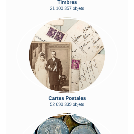
Timbres
Uniquement en réduction
21 100 357 objets
Livraison gratuite
Méthodes de paiement
PayPal
Virement bancaire
Visa
Mastercard
Bancontact
iDeal
Maestro
Tout désélectionner
Cartes Postales
Résidence du vendeur
52 699 339 objets
Monde entier