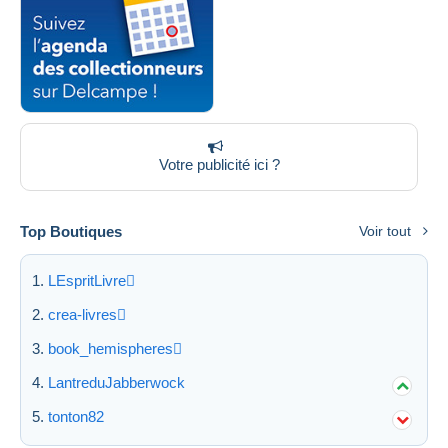
Votre publicité ici ?
Top Boutiques
Voir tout
LEspritLivre
crea-livres
book_hemispheres
LantreduJabberwock
tonton82