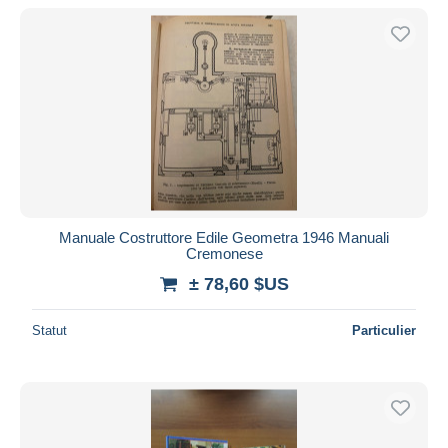
De
à
$US
$US
Uniquement en réduction
Livraison gratuite
Méthodes de paiement
PayPal
Virement bancaire
Visa
Mastercard
Bancontact
Manuale Costruttore Edile Geometra 1946 Manuali
Cremonese
iDeal
± 78,60 $US
Maestro
Tout désélectionner
Statut
Particulier
Résidence du vendeur
Monde entier