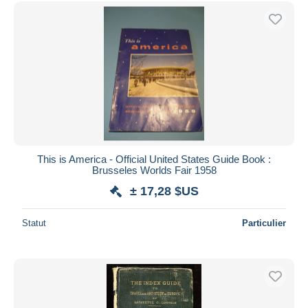
Uniquement en réduction
Livraison gratuite
Méthodes de paiement
PayPal
Virement bancaire
Visa
Mastercard
Bancontact
This is America - Official United States Guide Book :
iDeal
Brusseles Worlds Fair 1958
Maestro
± 17,28 $US
Tout désélectionner
Statut
Particulier
Résidence du vendeur
Monde entier