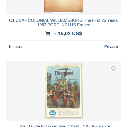
C1 USA - COLONIAL WILLIAMSBURG The First 25 Years
1952 PORT INCLUS France
± 15,02 US$
Estatus
Privado
" Your Guide to Disneyland " 1969, INA ( Insurance