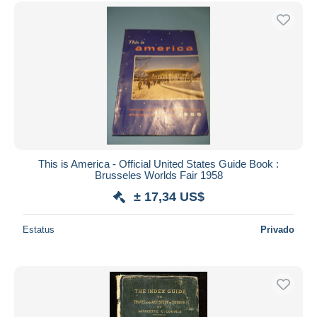
Sólo con descuento
Envío gratis
Métodos de pago
PayPal
Transferencia bancaria
Visa
Mastercard
Bancontact
iDeal
This is America - Official United States Guide Book :
Brusseles Worlds Fair 1958
Maestro
± 17,34 US$
Deseleccionar todo
Estatus
Privado
Residencia del vendedor
Mundo entero