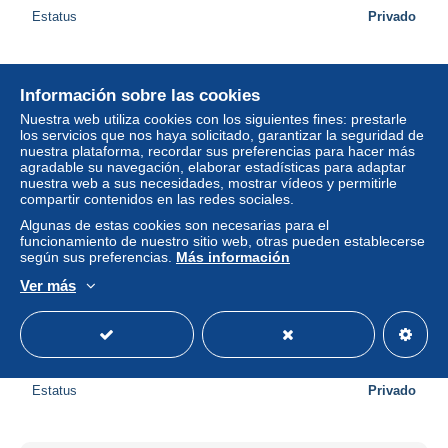
Estatus
Privado
Información sobre las cookies
Nuestra web utiliza cookies con los siguientes fines: prestarle
los servicios que nos haya solicitado, garantizar la seguridad de
nuestra plataforma, recordar sus preferencias para hacer más
agradable su navegación, elaborar estadísticas para adaptar
nuestra web a sus necesidades, mostrar vídeos y permitirle
compartir contenidos en las redes sociales.
Algunas de estas cookies son necesarias para el
funcionamiento de nuestro sitio web, otras pueden establecerse
según sus preferencias.
Más información
Ver más
SOTHEBY'S - Contemporary Art, Part I - NEW YORK (
Tuesday May 8 1990 ) !!
± 2,45 US$
Estatus
Privado