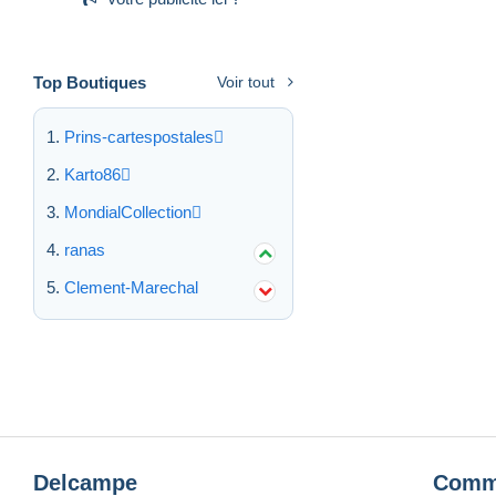
Top Boutiques
Voir tout
Prins-cartespostales
Karto86
MondialCollection
ranas
Clement-Marechal
Delcampe
Comm