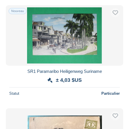
Uniquement en réduction
Livraison gratuite
Nouveau
Méthodes de paiement
PayPal
Virement bancaire
Visa
Mastercard
Bancontact
iDeal
SR1 Paramaribo Heiligenweg Suriname
Maestro
± 4,03 $US
Tout désélectionner
Statut
Particulier
Résidence du vendeur
Monde entier