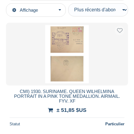
Types de vente
Affichage
Catégories principales
En cours
Cartes Postales
Prix fixes
Amérique
Enchères avec offres
Surinam
Enchères sans offres
Maisons de vente
Vendus
Durée
Toutes les durées
Nouveau
jours
CMI) 1930. SURINAME. QUEEN WILHELMINA
depuis
PORTRAIT IN A PINK TONE MEDALLION. AIRMAIL.
Fermant
FYV. XF
heures
dans
± 51,85 $US
Prix
Statut
Particulier
De
à
$US
$US