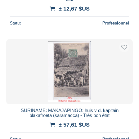
± 12,67 $US
Statut
Professionnel
SURINAME: MAKAJAPINGO: huis v d. kapitain
blakafroeta (saramacca) - Très bon état
± 57,61 $US