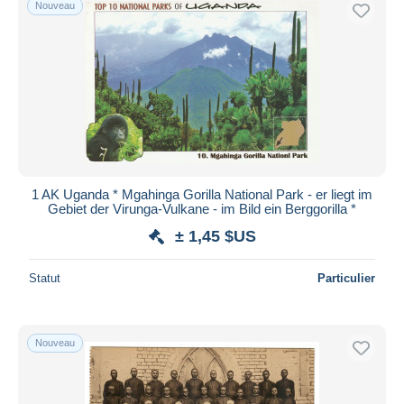
Nouveau
Uniquement en réduction
Livraison gratuite
Méthodes de paiement
PayPal
Virement bancaire
Visa
Mastercard
Bancontact
1 AK Uganda * Mgahinga Gorilla National Park - er liegt im
Gebiet der Virunga-Vulkane - im Bild ein Berggorilla *
iDeal
± 1,45 $US
Maestro
Tout désélectionner
Statut
Particulier
Résidence du vendeur
Monde entier
Nouveau