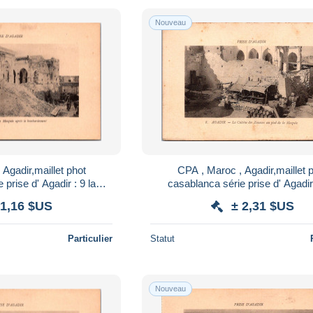
Nouveau
Agadir,maillet phot
CPA , Maroc , Agadir,maillet 
prise d' Agadir : 9 la
casablanca série prise d' Agadir 
s le bombardement
cuisine des zouaves au pied de l
 1,16 $US
± 2,31 $US
1915
Particulier
Statut
Nouveau