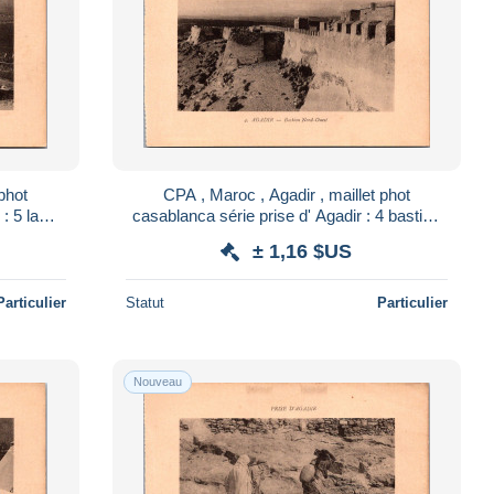
phot
CPA , Maroc , Agadir , maillet phot
: 5 la
casablanca série prise d' Agadir : 4 bastion
sous
nord ouest
± 1,16 $US
Particulier
Statut
Particulier
Nouveau