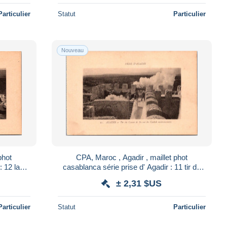
Particulier
Statut
Particulier
Nouveau
phot
CPA, Maroc , Agadir , maillet phot
: 12 la
casablanca série prise d' Agadir : 11 tir du
canon de 80 sur les casbah environnantes
± 2,31 $US
Particulier
Statut
Particulier