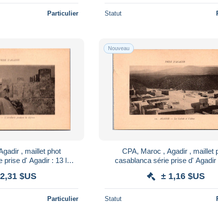
Particulier
Statut
Nouveau
gadir , maillet phot
CPA, Maroc , Agadir , maillet 
prise d' Agadir : 13 l
casablanca série prise d' Agadir 
endant la defense
casbah et l atlas
 2,31 $US
± 1,16 $US
Particulier
Statut