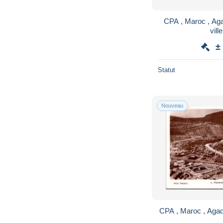
CPA , Maroc , Agad
vill
±
Statut
Nouveau
CPA , Maroc , Agadir