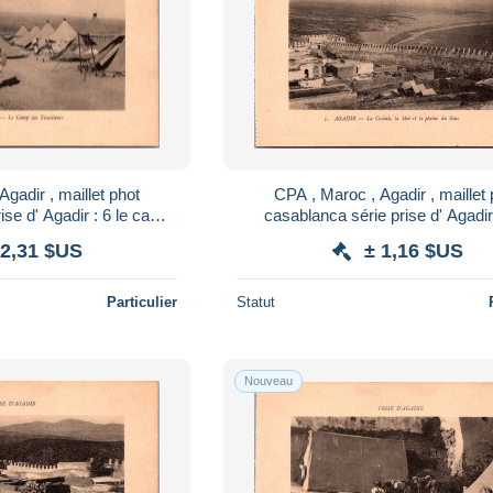
gadir , maillet phot
CPA , Maroc , Agadir , maillet 
ise d' Agadir : 6 le camp
casablanca série prise d' Agadir 
tirailleurs
casbah la mer et la plaine du 
 2,31 $US
± 1,16 $US
Particulier
Statut
Nouveau