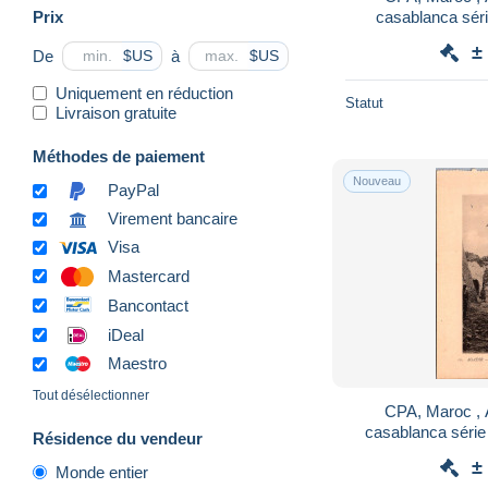
Prix
casablanca série
Travaux de défense
±
De
à
$US
$US
Uniquement en réduction
Statut
Livraison gratuite
Méthodes de paiement
Nouveau
PayPal
Virement bancaire
Visa
Mastercard
Bancontact
iDeal
Maestro
Tout désélectionner
CPA, Maroc , A
casablanca série 
Résidence du vendeur
Minaret de l
±
Monde entier