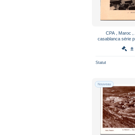
CPA , Maroc , A
casablanca série pr
n
±
Statut
Nouveau