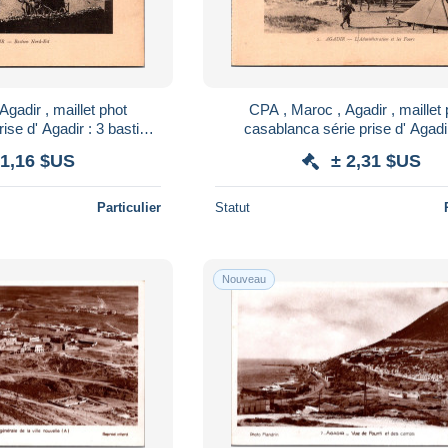
gadir , maillet phot
CPA , Maroc , Agadir , maillet 
ise d' Agadir : 3 bastion
casablanca série prise d' Agadir 
ord est
administration et les fours
 1,16 $US
± 2,31 $US
Particulier
Statut
Nouveau