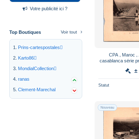
Votre publicité ici ?
Top Boutiques
Voir tout
Prins-cartespostales
CPA , Maroc , A
Karto86
casablanca série pr
des 
MondialCollection
±
ranas
Statut
Clement-Marechal
Nouveau