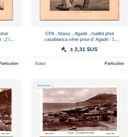
phot
CPA , Maroc , Agadir , maillet phot
: 2 l
casablanca série prise d' Agadir : 1
porteuses d eau
± 2,31 $US
Particulier
Statut
Particulier
Nouveau