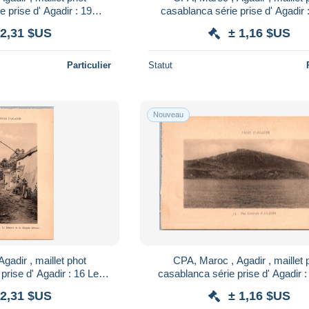
 prise d' Agadir : 19
casablanca série prise d' Agadir 
 au camp des Tirailleurs
douar Foumty au pied de la C
 2,31 $US
± 1,16 $US
Particulier
Statut
Nouveau
gadir , maillet phot
CPA, Maroc , Agadir , maillet 
prise d' Agadir : 16 Le
casablanca série prise d' Agadir 
a Mosquée détruite
Générale
 2,31 $US
± 1,16 $US