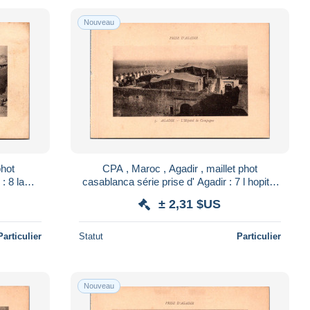
Nouveau
phot
CPA , Maroc , Agadir , maillet phot
: 8 la
casablanca série prise d' Agadir : 7 l hopital
a mosquee
de campagne
± 2,31 $US
Particulier
Statut
Particulier
Nouveau