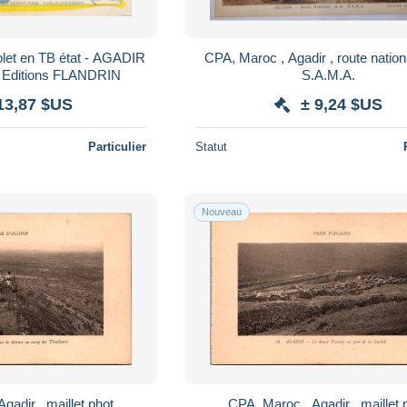
let en TB état - AGADIR
CPA, Maroc , Agadir , route nationa
et ses environs Editions FLANDRIN
S.A.M.A.
13,87 $US
± 9,24 $US
Particulier
Statut
Nouveau
gadir , maillet phot
CPA, Maroc , Agadir , maillet 