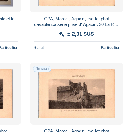
le et la
CPA, Maroc , Agadir , maillet phot
casablanca série prise d' Agadir : 20 La Rue
Principale
± 2,31 $US
Particulier
Statut
Particulier
Nouveau
phot
CPA, Maroc , Agadir , maillet phot