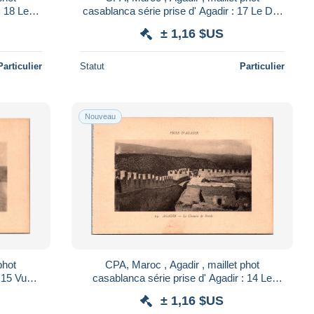
: 18 Le
casablanca série prise d' Agadir : 17 Le Dar
asbah
Maghzen après le Bombardement
± 1,16 $US
Particulier
Statut
Particulier
Nouveau
phot
CPA, Maroc , Agadir , maillet phot
: 15 Vue
casablanca série prise d' Agadir : 14 Le
Chemin de Ronde
± 1,16 $US