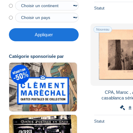
Statut
Nouveau
Appliquer
Catégorie sponsorisée par
CPA, Maroc , A
casablanca série 
artillerie p
±
Statut