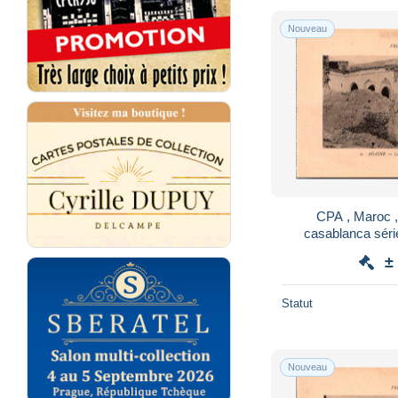
Nouveau
CPA , Maroc , 
casablanca série 
mosquee apre
±
Statut
Nouveau