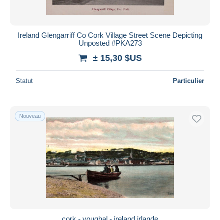
Ireland Glengarriff Co Cork Village Street Scene Depicting
Unposted #PKA273
± 15,30 $US
Statut
Particulier
Nouveau
cork - youghal - ireland irlande