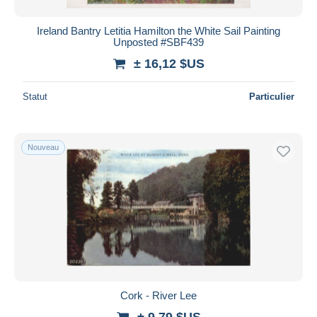
Ireland Bantry Letitia Hamilton the White Sail Painting
Unposted #SBF439
± 16,12 $US
Statut
Particulier
Nouveau
Cork - River Lee
± 9,79 $US