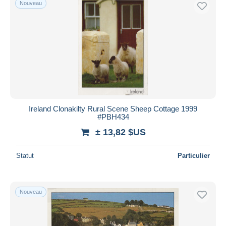
Nouveau
Uniquement en réduction
Livraison gratuite
Méthodes de paiement
PayPal
Virement bancaire
Visa
Mastercard
Bancontact
Ireland Clonakilty Rural Scene Sheep Cottage 1999
#PBH434
iDeal
± 13,82 $US
Maestro
Tout désélectionner
Statut
Particulier
Résidence du vendeur
Monde entier
Nouveau