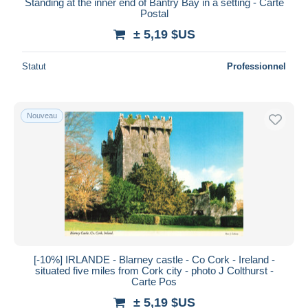
Standing at the inner end of Bantry Bay in a setting - Carte
Postal
± 5,19 $US
Statut
Professionnel
Nouveau
[-10%] IRLANDE - Blarney castle - Co Cork - Ireland -
situated five miles from Cork city - photo J Colthurst -
Carte Pos
± 5,19 $US