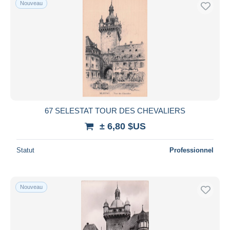
Nouveau
Uniquement en réduction
Livraison gratuite
Méthodes de paiement
PayPal
Virement bancaire
Visa
Mastercard
Bancontact
67 SELESTAT TOUR DES CHEVALIERS
iDeal
± 6,80 $US
Maestro
Statut
Professionnel
Tout désélectionner
Résidence du vendeur
Monde entier
Nouveau