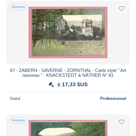
Uniquement en réduction
Nouveau
Livraison gratuite
Méthodes de paiement
PayPal
Virement bancaire
Visa
Mastercard
Bancontact
67 - ZABERN - SAVERNE - ZORNTHAL - Carte style " Art
iDeal
nouveau " - KNACKSTEDT & NÄTHER N° 81
Maestro
± 17,33 $US
Tout désélectionner
Statut
Professionnel
Résidence du vendeur
Monde entier
Nouveau