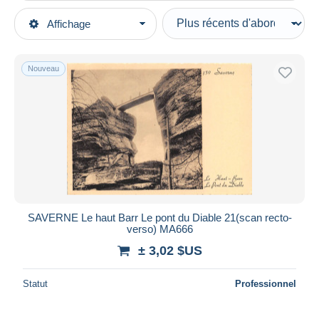
Types de vente
Affichage
Catégories principales
En cours
Cartes Postales
Prix fixes
Europe
Nouveau
Enchères avec offres
France
Enchères sans offres
[67] Bas Rhin
Maisons de vente
Vendus
Saverne
Durée
Toutes les durées
Nouveau
jours
SAVERNE Le haut Barr Le pont du Diable 21(scan recto-
depuis
verso) MA666
Fermant
heures
± 3,02 $US
dans
Prix
Statut
Professionnel
De
à
$US
$US