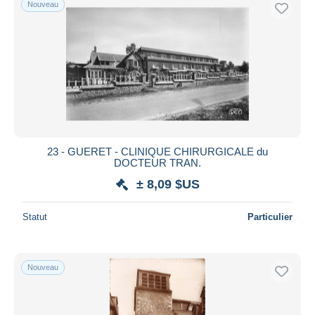
Nouveau
Uniquement en réduction
Livraison gratuite
Méthodes de paiement
PayPal
Virement bancaire
Visa
Mastercard
Bancontact
23 - GUERET - CLINIQUE CHIRURGICALE du
DOCTEUR TRAN.
iDeal
± 8,09 $US
Maestro
Tout désélectionner
Statut
Particulier
Résidence du vendeur
Monde entier
Nouveau