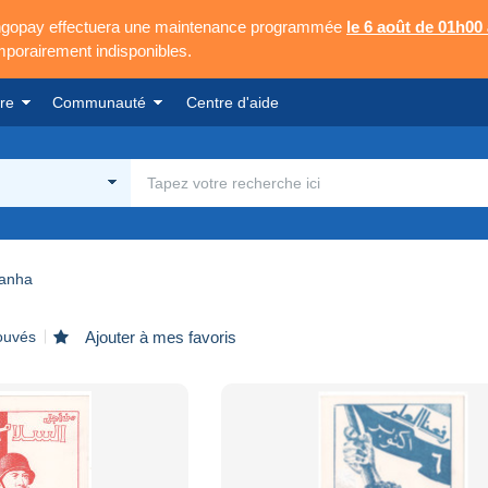
Mangopay effectuera une maintenance programmée
le 6 août de 01h00
emporairement indisponibles.
re
Communauté
Centre d'aide
anha
rouvés
Ajouter à mes favoris