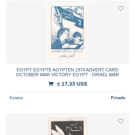
Sólo con descuento
Envío gratis
Métodos de pago
PayPal
Transferencia bancaria
Visa
Mastercard
Bancontact
iDeal
EGYPT EGYPTE AGYPTEN 1974 ADVERT CARD
OCTOBER WAR VICTORY EGYPT - ISRAEL WAR
Maestro
± 17,33 US$
Deseleccionar todo
Estatus
Privado
Residencia del vendedor
Mundo entero